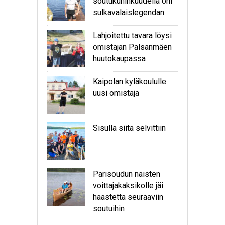
soutukuninkuudella ohi
sulkavalaislegendan
Lahjoitettu tavara löysi
omistajan Palsanmäen
huutokaupassa
Kaipolan kyläkoululle
uusi omistaja
Sisulla siitä selvittiin
Parisoudun naisten
voittajakaksikolle jäi
haastetta seuraaviin
soutuihin