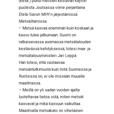
(kesk.) puhui metsien kestävän käytön
puolesta Joutsassa viime perjantaina
Etelä-Savon MHY:n järjestämissä
Metsäiltamissa.
– Metsä kasvaa enemmän kuin koskaan ja
kasvu tulee jatkumaan. Suomi on
ratkaisevassa asemassa metsätalouden
kestävässä kehityksessä, totesi maa- ja
metsätalousministeri Jari Leppä.
Hän totesi, että vastaavaa
metsäntutkimusta kuin mitä Suomessa ja
Ruotsissa on, ei ole missään muualla
maailmassa.
– Meillä on yli sadan vuoden ajalta
luotettavaa tietoa siitä, miten metsät
kasvavat ja mikä kasvuun vaikuttaa.
Maailmalla metsäkato on viheliäinen