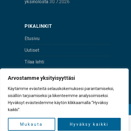
yksinolosta
30.7.2026
PIKALINKIT
Etusivu
Uutiset
Tilaa lehti
Yhteystiedot
Arvostamme yksityisyyttäsi
Digilehti
Käytämme evästeitä selauskokemuksesi parantamiseksi,
sisällön tarjoamiseksi ja liikenteemme analysoimiseksi.
Hyväksyt evästeidemme käytön klikkaamalla ”Hyväksy
kaikki”.
© Sulkava-lehti • Sulkavan Kotiseutulehti Oy • Y-
tunnus 0167229-8
Mukauta
Hyväksy kaikki
TAKAISIN YLÖS