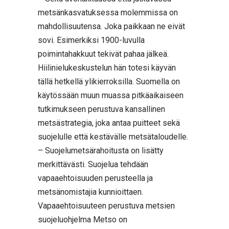
metsänkasvatuksessa molemmissa on
mahdollisuutensa. Joka paikkaan ne eivät
sovi. Esimerkiksi 1900-luvulla
poimintahakkuut tekivät pahaa jälkeä.
Hiilinielukeskustelun hän totesi käyvän
tällä hetkellä ylikierroksilla. Suomella on
käytössään muun muassa pitkäaikaiseen
tutkimukseen perustuva kansallinen
metsästrategia, joka antaa puitteet sekä
suojelulle että kestävälle metsätaloudelle.
– Suojelumetsärahoitusta on lisätty
merkittävästi. Suojelua tehdään
vapaaehtoisuuden perusteella ja
metsänomistajia kunnioittaen.
Vapaaehtoisuuteen perustuva metsien
suojeluohjelma Metso on