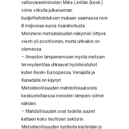
valtiovarainministeri Mika Lintilän (kesk.)
viime viikolla julkaiseman
budjettiehdotuksen mukaan saamassa noin
8 miljoonaa euroa lisärahoitusta.
Ministerin metsätalouden näkymiin liittyvä
viesti oli positiivinen, mutta uhkiakin on
olemassa.
– Ilmaston lämpenemisen myötä metsien
terveydentilaa uhkaavat hyönteistuhot
kuten Keski-Euroopassa, Venäjällä ja
Kanadalla on käynyt.
Metsäteollisuuden mahdollisuuksista
keskusteltaessa ministeri lämpeni silmin
nähden.
– Mahdollisuudet ovat todella suuret
kattaen koko teollisen sektorin.
Metsäteollisuuden tuotteita käytetään jo