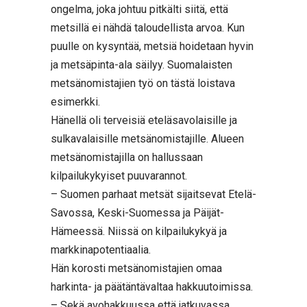
ongelma, joka johtuu pitkälti siitä, että
metsillä ei nähdä taloudellista arvoa. Kun
puulle on kysyntää, metsiä hoidetaan hyvin
ja metsäpinta-ala säilyy. Suomalaisten
metsänomistajien työ on tästä loistava
esimerkki.
Hänellä oli terveisiä eteläsavolaisille ja
sulkavalaisille metsänomistajille. Alueen
metsänomistajilla on hallussaan
kilpailukykyiset puuvarannot.
– Suomen parhaat metsät sijaitsevat Etelä-
Savossa, Keski-Suomessa ja Päijät-
Hämeessä. Niissä on kilpailukykyä ja
markkinapotentiaalia.
Hän korosti metsänomistajien omaa
harkinta- ja päätäntävaltaa hakkuutoimissa.
– Sekä avohakkuussa että jatkuvassa