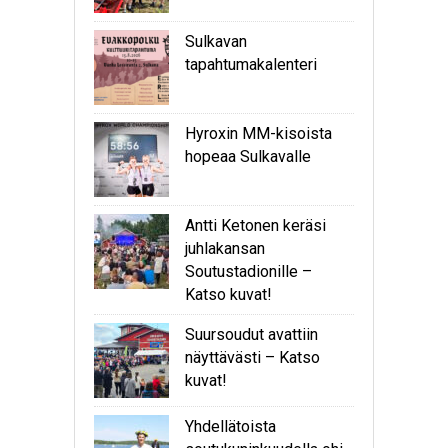
Sulkavan
tapahtumakalenteri
Hyroxin MM-kisoista
hopeaa Sulkavalle
Antti Ketonen keräsi
juhlakansan
Soutustadionille –
Katso kuvat!
Suursoudut avattiin
näyttävästi – Katso
kuvat!
Yhdellätoista