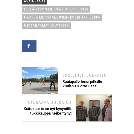
AVAINSANAT
ETELÄ-SAVON METSÄNHOITOYHDISTYS
MAA- JA METSÄTALOUSMINISTERI JARI LEPPÄ
METSÄILTAMAT JOUTSASSA
EDELLINEN JULKAISU
Rautapallo lensi pitkälle
kuulan 10-ottelussa
SEURAAVA JULKAISU
Kuitupuusta on nyt kysyntää,
tukkikauppa heikentynyt