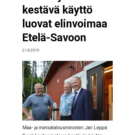
kestävä käyttö
luovat elinvoimaa
Etelä-Savoon
21.8.2019
Maa- ja metsätalousministeri Jari Leppä