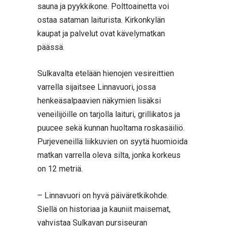
sauna ja pyykkikone. Polttoainetta voi
ostaa sataman laiturista. Kirkonkylän
kaupat ja palvelut ovat kävelymatkan
päässä.
Sulkavalta etelään hienojen vesireittien
varrella sijaitsee Linnavuori, jossa
henkeäsalpaavien näkymien lisäksi
veneilijöille on tarjolla laituri, grillikatos ja
puucee sekä kunnan huoltama roskasäiliö.
Purjeveneillä liikkuvien on syytä huomioida
matkan varrella oleva silta, jonka korkeus
on 12 metriä.
– Linnavuori on hyvä päiväretkikohde.
Siellä on historiaa ja kauniit maisemat,
vahvistaa Sulkavan pursiseuran