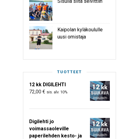
Sisulla siitä selvittiin
Kaipolan kyläkoululle
uusi omistaja
TUOTTEET
12 kk DIGILEHTI
72,00
€
sis. alv. 10%
Digilehti jo
voimassaoleville
paperilehden kesto- ja