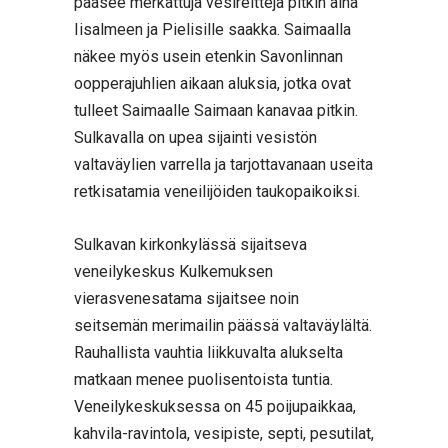
pääsee merkattuja vesireittejä pitkin aina
Iisalmeen ja Pielisille saakka. Saimaalla
näkee myös usein etenkin Savonlinnan
oopperajuhlien aikaan aluksia, jotka ovat
tulleet Saimaalle Saimaan kanavaa pitkin.
Sulkavalla on upea sijainti vesistön
valtaväylien varrella ja tarjottavanaan useita
retkisatamia veneilijöiden taukopaikoiksi.
Sulkavan kirkonkylässä sijaitseva
veneilykeskus Kulkemuksen
vierasvenesatama sijaitsee noin
seitsemän merimailin päässä valtaväylältä.
Rauhallista vauhtia liikkuvalta alukselta
matkaan menee puolisentoista tuntia.
Veneilykeskuksessa on 45 poijupaikkaa,
kahvila-ravintola, vesipiste, septi, pesutilat,