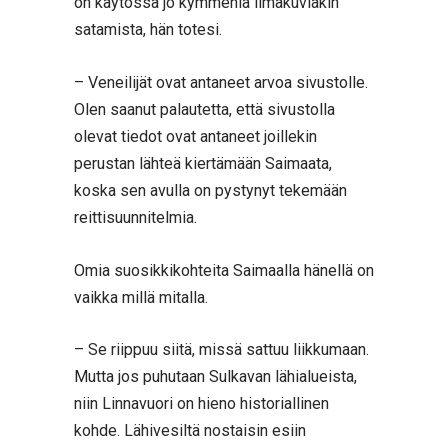
on käytössä jo kymmeniä ilmakuviakin
satamista, hän totesi.
– Veneilijät ovat antaneet arvoa sivustolle.
Olen saanut palautetta, että sivustolla
olevat tiedot ovat antaneet joillekin
perustan lähteä kiertämään Saimaata,
koska sen avulla on pystynyt tekemään
reittisuunnitelmia.
Omia suosikkikohteita Saimaalla hänellä on
vaikka millä mitalla.
– Se riippuu siitä, missä sattuu liikkumaan.
Mutta jos puhutaan Sulkavan lähialueista,
niin Linnavuori on hieno historiallinen
kohde. Lähivesiltä nostaisin esiin