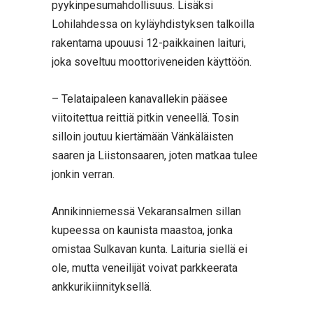
pyykinpesumahdollisuus. Lisäksi
Lohilahdessa on kyläyhdistyksen talkoilla
rakentama upouusi 12-paikkainen laituri,
joka soveltuu moottoriveneiden käyttöön.
– Telataipaleen kanavallekin pääsee
viitoitettua reittiä pitkin veneellä. Tosin
silloin joutuu kiertämään Vänkäläisten
saaren ja Liistonsaaren, joten matkaa tulee
jonkin verran.
Annikinniemessä Vekaransalmen sillan
kupeessa on kaunista maastoa, jonka
omistaa Sulkavan kunta. Laituria siellä ei
ole, mutta veneilijät voivat parkkeerata
ankkurikiinnityksellä.