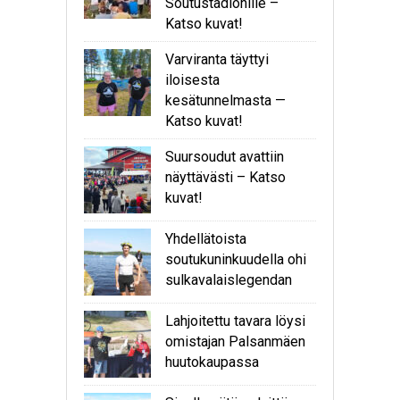
Soutustadionille –
Katso kuvat!
Varviranta täyttyi
iloisesta
kesätunnelmasta —
Katso kuvat!
Suursoudut avattiin
näyttävästi – Katso
kuvat!
Yhdellätoista
soutukuninkuudella ohi
sulkavalaislegendan
Lahjoitettu tavara löysi
omistajan Palsanmäen
huutokaupassa