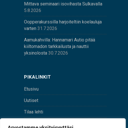
Mittava seminaari isovihasta Sulkavalla
5.8.2026
Oopperakurssilla harjoiteltiin koelauluja
varten
31.7.2026
Aamukahvilla: Hannamari Autio pitää
kiiltomadon tarkkailusta ja nauttii
yksinolosta
30.7.2026
PIKALINKIT
Etusivu
Uutiset
Tilaa lehti
Yhteystiedot
Arvostamme yksityisyyttäsi