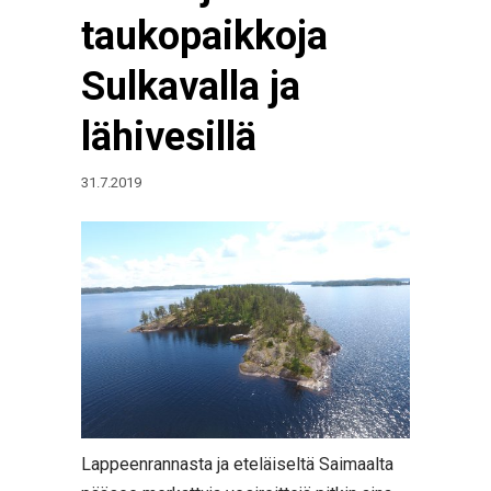
taukopaikkoja
Sulkavalla ja
lähivesillä
31.7.2019
Lappeenrannasta ja eteläiseltä Saimaalta