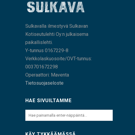
Sulkavalla ilmestyvä Sulkavan
Kotiseutulehti Oy:n julkaisema
paikallislehti.
Y-tunnus 0167229-8
Verkkolaskuosoite/OVT-tunnus:
003701672298
Operaattori: Maventa
Tietosuojaseloste
HAE SIVUILTAMME
KÄY TYKKÄÄMÄSSÄ