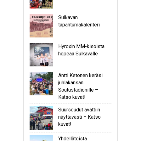
Sulkavan
tapahtumakalenteri
Hyroxin MM-kisoista
hopeaa Sulkavalle
Antti Ketonen keräsi
juhlakansan
Soutustadionille –
Katso kuvat!
Suursoudut avattiin
näyttävästi – Katso
kuvat!
Yhdellätoista