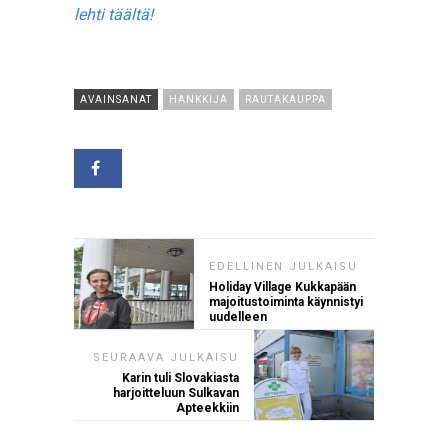
lehti täältä!
AVAINSANAT
HANKKIJA
RAUTAKAUPPA
EDELLINEN JULKAISU
Holiday Village Kukkapään
majoitustoiminta käynnistyi
uudelleen
SEURAAVA JULKAISU
Karin tuli Slovakiasta
harjoitteluun Sulkavan
Apteekkiin