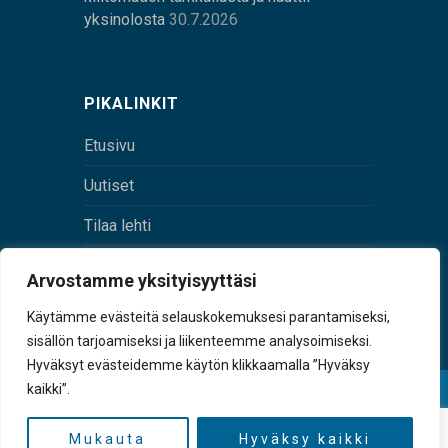
yksinolosta
30.7.2026
PIKALINKIT
Etusivu
Uutiset
Tilaa lehti
Yhteystiedot
Arvostamme yksityisyyttäsi
Digilehti
Käytämme evästeitä selauskokemuksesi parantamiseksi,
sisällön tarjoamiseksi ja liikenteemme analysoimiseksi.
Hyväksyt evästeidemme käytön klikkaamalla ”Hyväksy
kaikki”.
© Sulkava-lehti • Sulkavan Kotiseutulehti Oy • Y-
tunnus 0167229-8
Mukauta
Hyväksy kaikki