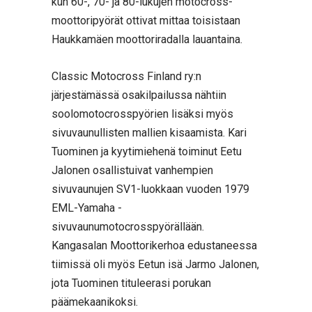
kun 60-, 70- ja 80-lukujen motocross-
moottoripyörät ottivat mittaa toisistaan
Haukkamäen moottoriradalla lauantaina.
Classic Motocross Finland ry:n
järjestämässä osakilpailussa nähtiin
soolomotocrosspyörien lisäksi myös
sivuvaunullisten mallien kisaamista. Kari
Tuominen ja kyytimiehenä toiminut Eetu
Jalonen osallistuivat vanhempien
sivuvaunujen SV1-luokkaan vuoden 1979
EML-Yamaha -
sivuvaunumotocrosspyörällään.
Kangasalan Moottorikerhoa edustaneessa
tiimissä oli myös Eetun isä Jarmo Jalonen,
jota Tuominen tituleerasi porukan
päämekaanikoksi.