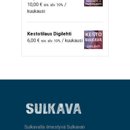
10,00
€
/
sis. alv. 10%
kuukausi
Kestotilaus Digilehti
6,00
€
/ kuukausi
sis. alv. 10%
Sulkavalla ilmestyvä Sulkavan