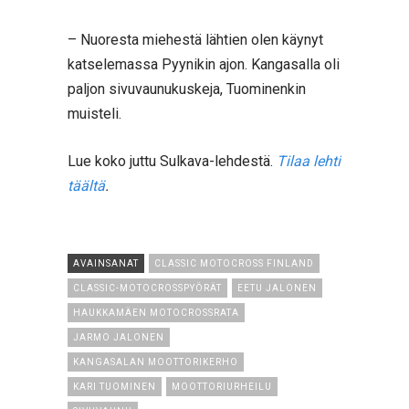
– Nuoresta miehestä lähtien olen käynyt
katselemassa Pyynikin ajon. Kangasalla oli
paljon sivuvaunukuskeja, Tuominenkin
muisteli.
Lue koko juttu Sulkava-lehdestä.
Tilaa lehti
täältä
.
AVAINSANAT
CLASSIC MOTOCROSS FINLAND
CLASSIC-MOTOCROSSPYÖRÄT
EETU JALONEN
HAUKKAMÄEN MOTOCROSSRATA
JARMO JALONEN
KANGASALAN MOOTTORIKERHO
KARI TUOMINEN
MOOTTORIURHEILU