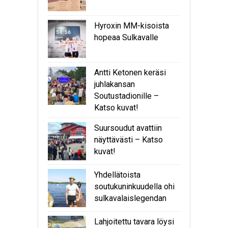
Hyroxin MM-kisoista
hopeaa Sulkavalle
Antti Ketonen keräsi
juhlakansan
Soutustadionille –
Katso kuvat!
Suursoudut avattiin
näyttävästi – Katso
kuvat!
Yhdellätoista
soutukuninkuudella ohi
sulkavalaislegendan
Lahjoitettu tavara löysi