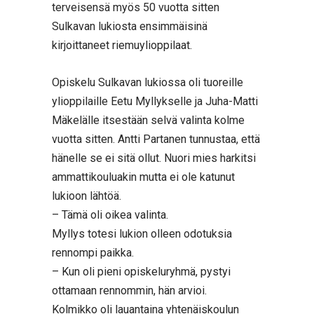
terveisensä myös 50 vuotta sitten
Sulkavan lukiosta ensimmäisinä
kirjoittaneet riemuylioppilaat.
Opiskelu Sulkavan lukiossa oli tuoreille
ylioppilaille Eetu Myllykselle ja Juha-Matti
Mäkelälle itsestään selvä valinta kolme
vuotta sitten. Antti Partanen tunnustaa, että
hänelle se ei sitä ollut. Nuori mies harkitsi
ammattikouluakin mutta ei ole katunut
lukioon lähtöä.
– Tämä oli oikea valinta.
Myllys totesi lukion olleen odotuksia
rennompi paikka.
– Kun oli pieni opiskeluryhmä, pystyi
ottamaan rennommin, hän arvioi.
Kolmikko oli lauantaina yhtenäiskoulun