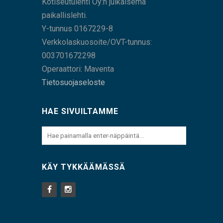
Kotiseutulehti Oy:n julkaisema
paikallislehti.
Y-tunnus 0167229-8
Verkkolaskuosoite/OVT-tunnus:
003701672298
Operaattori: Maventa
Tietosuojaseloste
HAE SIVUILTAMME
KÄY TYKKÄÄMÄSSÄ