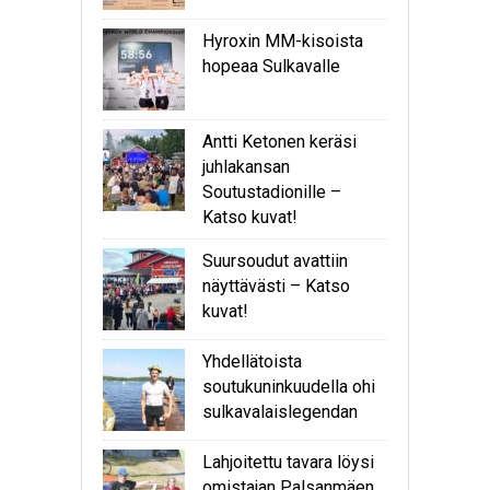
Hyroxin MM-kisoista
hopeaa Sulkavalle
Antti Ketonen keräsi
juhlakansan
Soutustadionille –
Katso kuvat!
Suursoudut avattiin
näyttävästi – Katso
kuvat!
Yhdellätoista
soutukuninkuudella ohi
sulkavalaislegendan
Lahjoitettu tavara löysi
omistajan Palsanmäen