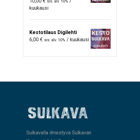
10,00
€
/
sis. alv. 10%
kuukausi
Kestotilaus Digilehti
6,00
€
/ kuukausi
sis. alv. 10%
Sulkavalla ilmestyvä Sulkavan