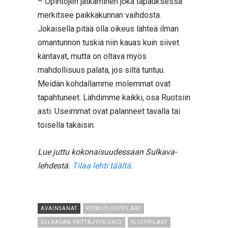
– Opintojen jatkaminen joka tapauksessa
merkitsee paikkakunnan vaihdosta.
Jokaisella pitää olla oikeus lähteä ilman
omantunnon tuskia niin kauas kuin siivet
kantavat, mutta on oltava myös
mahdollisuus palata, jos siltä tuntuu.
Meidän kohdallamme molemmat ovat
tapahtuneet. Lähdimme kaikki, osa Ruotsiin
asti. Useimmat ovat palanneet tavalla tai
toisella takaisin.
Lue juttu kokonaisuudessaan Sulkava-
lehdestä.
Tilaa lehti täältä
.
AVAINSANAT
RIEMUYLIOPPILAAT
SULKAVAN YRITTÄJYYSLUKIO
YLIOPPILAAT