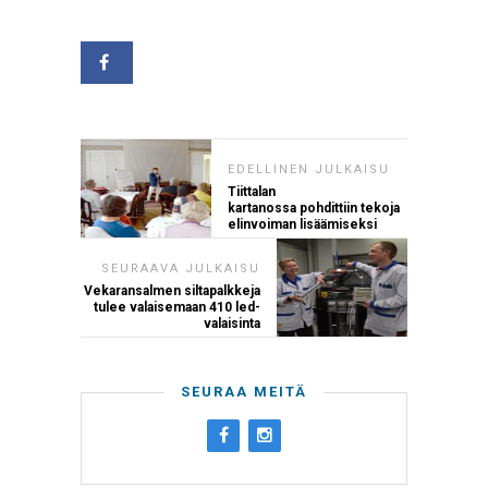
EDELLINEN JULKAISU
Tiittalan
kartanossa pohdittiin tekoja
elinvoiman lisäämiseksi
SEURAAVA JULKAISU
Vekaransalmen siltapalkkeja
tulee valaisemaan 410 led-
valaisinta
SEURAA MEITÄ