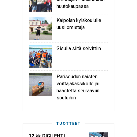
huutokaupassa
Kaipolan kyläkoululle
uusi omistaja
Sisulla siitä selvittiin
Parisoudun naisten
voittajakaksikolle jäi
haastetta seuraaviin
soutuihin
TUOTTEET
12 kk DIGILEHTI