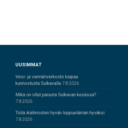
UUSIMMAT
Vesi- ja viemäriverkosto kaipaa
kunnostusta Sulkavalla
7.8.2026
Mikä on ollut parasta Sulkavan kesässä?
7.8.2026
Töitä ikäihmisten hyvän loppuelämän hyväksi
7.8.2026