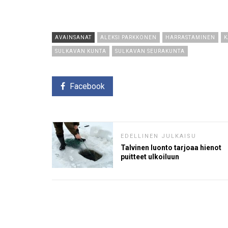
AVAINSANAT
ALEKSI PARKKONEN
HARRASTAMINEN
K
SULKAVAN KUNTA
SULKAVAN SEURAKUNTA
Facebook
EDELLINEN JULKAISU
Talvinen luonto tarjoaa hienot
puitteet ulkoiluun