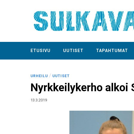
ETUSIVU
UUTISET
TAPAHTUMAT
/
URHEILU
UUTISET
Nyrkkeilykerho alkoi 
13.3.2019