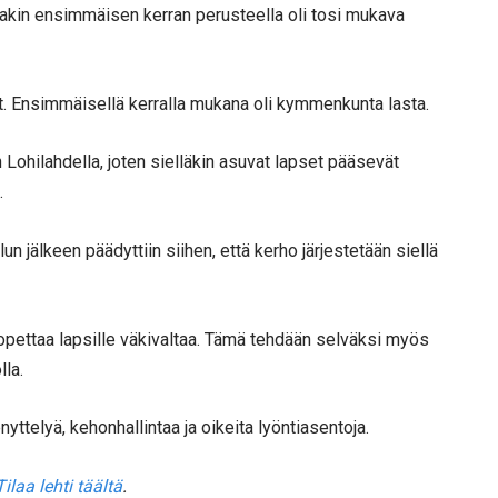
Ainakin ensimmäisen kerran perusteella oli tosi mukava
et. Ensimmäisellä kerralla mukana oli kymmenkunta lasta.
Lohilahdella, joten sielläkin asuvat lapset pääsevät
.
lun jälkeen päädyttiin siihen, että kerho järjestetään siellä
 opettaa lapsille väkivaltaa. Tämä tehdään selväksi myös
lla.
ttelyä, kehonhallintaa ja oikeita lyöntiasentoja.
Tilaa lehti täältä
.