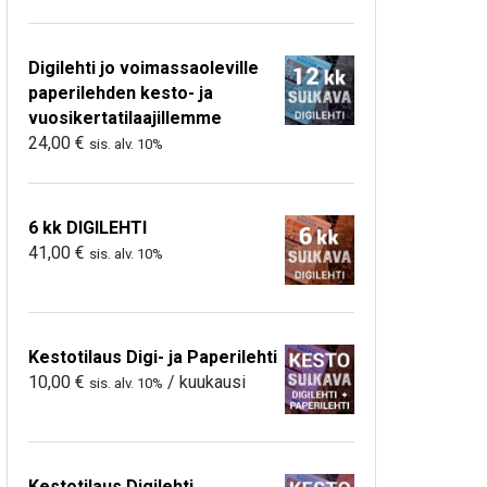
Digilehti jo voimassaoleville
paperilehden kesto- ja
vuosikertatilaajillemme
24,00
€
sis. alv. 10%
6 kk DIGILEHTI
41,00
€
sis. alv. 10%
Kestotilaus Digi- ja Paperilehti
10,00
€
/ kuukausi
sis. alv. 10%
Kestotilaus Digilehti