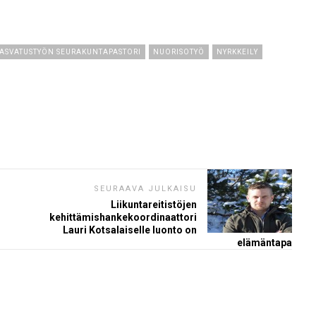
ASVATUSTYÖN SEURAKUNTAPASTORI
NUORISOTYÖ
NYRKKEILY
SEURAAVA JULKAISU
Liikuntareitistöjen
kehittämishankekoordinaattori
Lauri Kotsalaiselle luonto on
elämäntapa