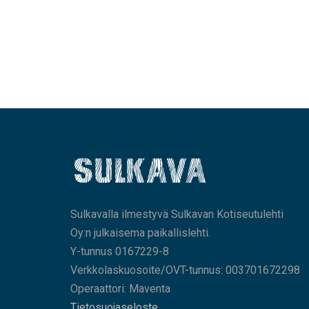
Sulkavalla ilmestyvä Sulkavan Kotiseutulehti
Oy:n julkaisema paikallislehti.
Y-tunnus 0167229-8
Verkkolaskuosoite/OVT-tunnus: 003701672298
Operaattori: Maventa
Tietosuojaseloste