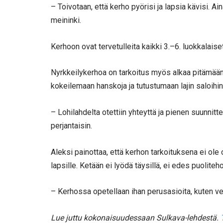
– Toivotaan, että kerho pyörisi ja lapsia kävisi. 
meininki.
Kerhoon ovat tervetulleita kaikki 3.–6. luokkalais
Nyrkkeilykerhoa on tarkoitus myös alkaa pitämään 
kokeilemaan hanskoja ja tutustumaan lajin saloihin
– Lohilahdelta otettiin yhteyttä ja pienen suunnitte
perjantaisin.
Aleksi painottaa, että kerhon tarkoituksena ei ole
lapsille. Ketään ei lyödä täysillä, ei edes puoliteho
– Kerhossa opetellaan ihan perusasioita, kuten veny
Lue juttu kokonaisuudessaan Sulkava-lehdestä.