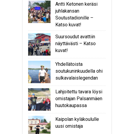
Antti Ketonen keräsi
juhlakansan
Soutustadionille –
Katso kuvat!
Suursoudut avattiin
näyttävästi – Katso
kuvat!
Yhdellätoista
soutukuninkuudella ohi
sulkavalaislegendan
Lahjoitettu tavara löysi
omistajan Palsanmäen
huutokaupassa
Kaipolan kyläkoululle
uusi omistaja