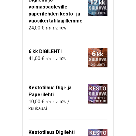
voimassaoleville
paperilehden kesto- ja
vuosikertatilaajillemme
24,00
€
sis. alv. 10%
6 kk DIGILEHTI
41,00
€
sis. alv. 10%
Kestotilaus Digi- ja
Paperilehti
10,00
€
/
sis. alv. 10%
kuukausi
Kestotilaus Digilehti