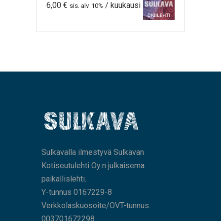
6,00
€
/ kuukausi
sis. alv. 10%
Sulkavalla ilmestyvä Sulkavan
Kotiseutulehti Oy:n julkaisema
paikallislehti.
Y-tunnus 0167229-8
Verkkolaskuosoite/OVT-tunnus:
003701672298