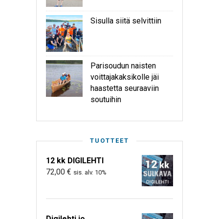
Sisulla siitä selvittiin
Parisoudun naisten
voittajakaksikolle jäi
haastetta seuraaviin
soutuihin
TUOTTEET
12 kk DIGILEHTI
72,00
€
sis. alv. 10%
Digilehti jo