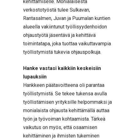
kehittämiselle. Monialaisesta
verkostotyöstä tulee Sulkavan,
Rantasalmen, Juvan ja Puumalan kuntien
alueella vakiintunut työllisyydenhoidon
ohjaustyötä jäsentävä ja kehittävä
toimintatapa, joka tuottaa vaikuttavampia
työllistymistä tukevia ohjauspolkuja.
Hanke vastasi kaikkiin keskeisiin
lupauksiin
Hankkeen päätavoitteena oli parantaa
työllistymistä. Se tekee tukensa avulla
työllistämisen yrityksille helpommaksi ja
monialaista ohjausta kehittämällä auttaa
työn ja työvoiman kohtaamista. Tärkeä
vaikutus on myös, että osaamisen
kehittäminen ja ihmisten tukeminen