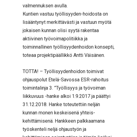
valmennuksen avulla.
Kuntien vastuu työllisyyden-hoidosta on
lisääntynyt merkittävästi ja vastuun myötä
jokaisen kunnan olisi syytä rakentaa
aktiivinen työvoimapolitiikka ja
toiminnallinen työllisyydenhoidon konsepti,
toteaa projektipäällikkö Antti Väisänen.
TOTTA! – Työllisyydenhoidon toimivat
ohjauspolut Etelä-Savossa ESR-rahoitus
toimintalinja 3. ”Työllisyys ja työvoiman
liikkuvuus -hanke alkoi 1.9.2017 ja päättyi
31.12.2018. Hanke toteutettiin neljän
kunnan monen keskeisenä yhteis-
kehittämisenä. Hankkeen palkkaamana
työskenteli neljä ohjaustyön ja