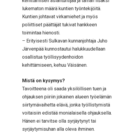
kehittämisen asiantuntijaa ja tämän lisäksi
lukematon määrä kuntien työntekijöitä.
Kuntien johtavat virkamiehet ja myös
poliittiset päättäjät tukivat hankkeen
toimintaa hienosti.
– Erityisesti Sulkavan kunnanjohtaja Juho
Järvenpää kunnostautui halukkuudellaan
osallistua työllisyydenhoidon
kehittämiseen, kehuu Väisänen.
Mistä on kysymys?
Tavoitteena oli saada yksilöllisen tuen ja
ohjauksen piiriin jokainen alueen työelämän
siirtymävaihetta elävä, jonka työllistymistä
voitaisiin edistää monialaisella ohjauksella.
Hänen ei tarvitse olla syrjäytynyt tai
syrjäytymisuhan alla oleva ihminen.