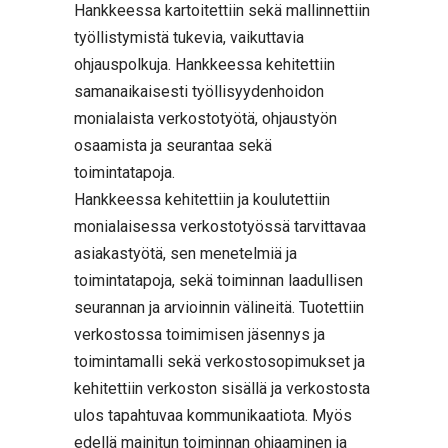
Hankkeessa kartoitettiin sekä mallinnettiin
työllistymistä tukevia, vaikuttavia
ohjauspolkuja. Hankkeessa kehitettiin
samanaikaisesti työllisyydenhoidon
monialaista verkostotyötä, ohjaustyön
osaamista ja seurantaa sekä
toimintatapoja.
Hankkeessa kehitettiin ja koulutettiin
monialaisessa verkostotyössä tarvittavaa
asiakastyötä, sen menetelmiä ja
toimintatapoja, sekä toiminnan laadullisen
seurannan ja arvioinnin välineitä. Tuotettiin
verkostossa toimimisen jäsennys ja
toimintamalli sekä verkostosopimukset ja
kehitettiin verkoston sisällä ja verkostosta
ulos tapahtuvaa kommunikaatiota. Myös
edellä mainitun toiminnan ohjaaminen ja