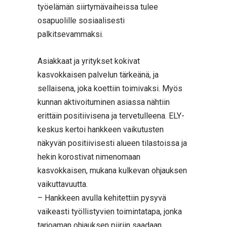
työelämän siirtymävaiheissa tulee
osapuolille sosiaalisesti
palkitsevammaksi.
Asiakkaat ja yritykset kokivat
kasvokkaisen palvelun tärkeänä, ja
sellaisena, joka koettiin toimivaksi. Myös
kunnan aktivoituminen asiassa nähtiin
erittäin positiivisena ja tervetulleena. ELY-
keskus kertoi hankkeen vaikutusten
näkyvän positiivisesti alueen tilastoissa ja
hekin korostivat nimenomaan
kasvokkaisen, mukana kulkevan ohjauksen
vaikuttavuutta.
– Hankkeen avulla kehitettiin pysyvä
vaikeasti työllistyvien toimintatapa, jonka
tarjoaman ohjauksen piiriin saadaan