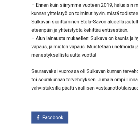
– Ennen kuin siirrymme vuoteen 2019, haluaisin m
kunnan yhteistyö on toiminut hyvin, mistä todiste
Sulkavan sijoittuminen Etelä-Savon alueella jaetull
eteenpäin ja yhteistyötä kehittää entisestään.
– Alun lainausta mukaellen: Sulkava on kaunis ja hyvä
vapaus, ja mielen vapaus. Muistetaan unelmoida ja e
menestyksellistä uutta vuotta!
Seuraavaksi vuorossa oli Sulkavan kunnan tervehd
toi seurakunnan tervehdyksen. Jumala ompi Linnam
vahvistuksilla päätti virallisen vastaanottotilaisuu
Facebook