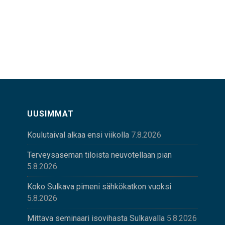
UUSIMMAT
Koulutaival alkaa ensi viikolla
7.8.2026
Terveysaseman tiloista neuvotellaan pian
5.8.2026
Koko Sulkava pimeni sähkökatkon vuoksi
5.8.2026
Mittava seminaari isovihasta Sulkavalla
5.8.2026