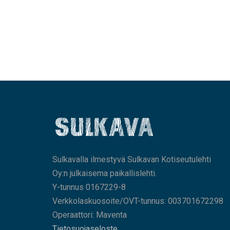
Sulkavalla ilmestyvä Sulkavan Kotiseutulehti
Oy:n julkaisema paikallislehti.
Y-tunnus 0167229-8
Verkkolaskuosoite/OVT-tunnus: 003701672298
Operaattori: Maventa
Tietosuojaseloste