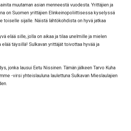
ainita muutaman asian menneestä vuodesta. Yrittäjien ja
ena on Suomen yrittäjien Elinkeinopoliittisessa kyselyssä
e toiselle sijalle. Näistä lähtökohdista on hyvä jatkaa
 elää sille, jolla on aikaa ja tilaa unelmille ja mielen
lää täysillä! Sulkavan yrittäjät toivottaa hyvää ja
ys, jonka lausui Eetu Nissinen. Tämän jälkeen Tarvo Kuha
me -virsi yhteislauluna laulettuna Sulkavan Mieslaulajien
den.