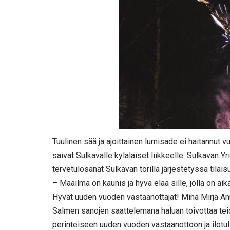
Tuulinen sää ja ajoittainen lumisade ei haitannut 
saivat Sulkavalle kyläläiset liikkeelle. Sulkavan Yr
tervetulosanat Sulkavan torilla järjestetyssä tilai
– Maailma on kaunis ja hyvä elää sille, jolla on aik
Hyvät uuden vuoden vastaanottajat! Minä Mirja Anun
Salmen sanojen saattelemana haluan toivottaa teid
perinteiseen uuden vuoden vastaanottoon ja ilotul