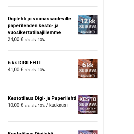
Digilehti jo voimassaoleville
paperilehden kesto- ja
vuosikertatilaajillemme
24,00
€
sis. alv. 10%
6 kk DIGILEHTI
41,00
€
sis. alv. 10%
Kestotilaus Digi- ja Paperilehti
10,00
€
/ kuukausi
sis. alv. 10%
Kestotilaus Digilehti