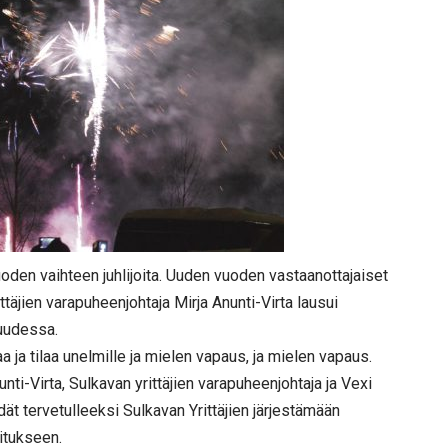
vuoden vaihteen juhlijoita. Uuden vuoden vastaanottajaiset
ittäjien varapuheenjohtaja Mirja Anunti-Virta lausui
suudessa.
aa ja tilaa unelmille ja mielen vapaus, ja mielen vapaus.
ti-Virta, Sulkavan yrittäjien varapuheenjohtaja ja Vexi
ät tervetulleeksi Sulkavan Yrittäjien järjestämään
itukseen.