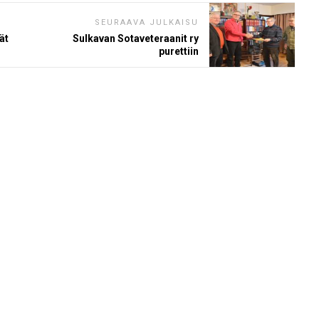
SEURAAVA JULKAISU
ät
Sulkavan Sotaveteraanit ry
purettiin