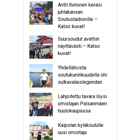
Antti Ketonen keräsi
juhlakansan
Soutustadionille –
Katso kuvat!
Suursoudut avattiin
näyttävästi – Katso
kuvat!
Yhdellätoista
soutukuninkuudella ohi
sulkavalaislegendan
Lahjoitettu tavara löysi
omistajan Palsanmäen
huutokaupassa
Kaipolan kyläkoululle
uusi omistaja