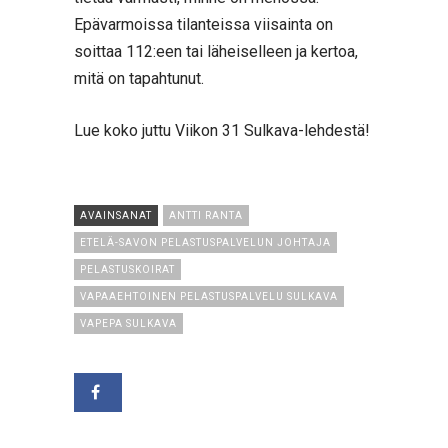
Epävarmoissa tilanteissa viisainta on
soittaa 112:een tai läheiselleen ja kertoa,
mitä on tapahtunut.
Lue koko juttu Viikon 31 Sulkava-lehdestä!
AVAINSANAT
ANTTI RANTA
ETELÄ-SAVON PELASTUSPALVELUN JOHTAJA
PELASTUSKOIRAT
VAPAAEHTOINEN PELASTUSPALVELU SULKAVA
VAPEPA SULKAVA