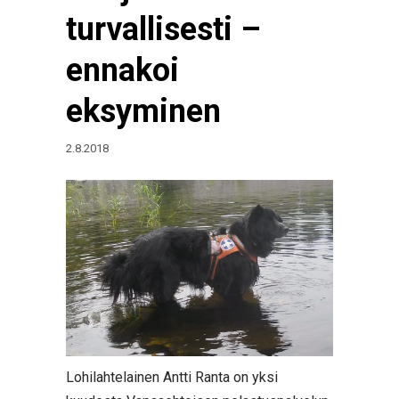
turvallisesti –
ennakoi
eksyminen
2.8.2018
Lohilahtelainen Antti Ranta on yksi