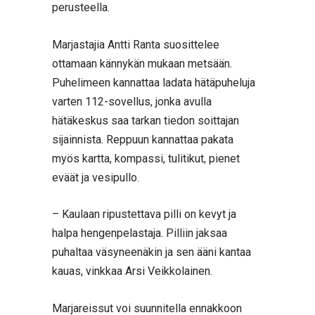
perusteella.
Marjastajia Antti Ranta suosittelee
ottamaan kännykän mukaan metsään.
Puhelimeen kannattaa ladata hätäpuheluja
varten 112-sovellus, jonka avulla
hätäkeskus saa tarkan tiedon soittajan
sijainnista. Reppuun kannattaa pakata
myös kartta, kompassi, tulitikut, pienet
eväät ja vesipullo.
– Kaulaan ripustettava pilli on kevyt ja
halpa hengenpelastaja. Pilliin jaksaa
puhaltaa väsyneenäkin ja sen ääni kantaa
kauas, vinkkaa Arsi Veikkolainen.
Marjareissut voi suunnitella ennakkoon