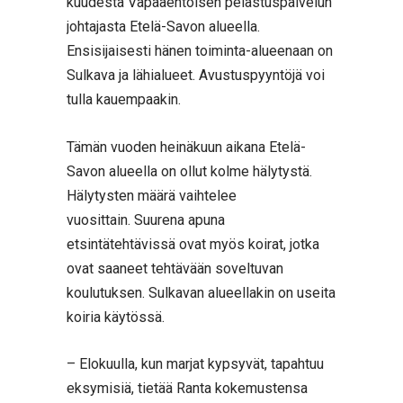
kuudesta Vapaaehtoisen pelastuspalvelun
johtajasta Etelä-Savon alueella.
Ensisijaisesti hänen toiminta-alueenaan on
Sulkava ja lähialueet. Avustuspyyntöjä voi
tulla kauempaakin.
Tämän vuoden heinäkuun aikana Etelä-
Savon alueella on ollut kolme hälytystä.
Hälytysten määrä vaihtelee
vuosittain. Suurena apuna
etsintätehtävissä ovat myös koirat, jotka
ovat saaneet tehtävään soveltuvan
koulutuksen. Sulkavan alueellakin on useita
koiria käytössä.
– Elokuulla, kun marjat kypsyvät, tapahtuu
eksymisiä, tietää Ranta kokemustensa