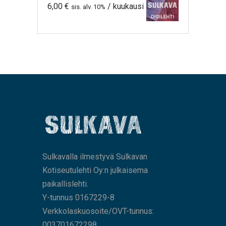
6,00
€
/ kuukausi
sis. alv. 10%
Sulkavalla ilmestyvä Sulkavan
Kotiseutulehti Oy:n julkaisema
paikallislehti.
Y-tunnus 0167229-8
Verkkolaskuosoite/OVT-tunnus:
003701672298