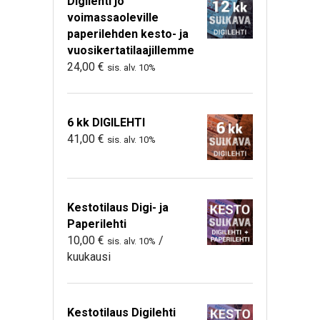
Digilehti jo
voimassaoleville
paperilehden kesto- ja
vuosikertatilaajillemme
24,00
€
sis. alv. 10%
6 kk DIGILEHTI
41,00
€
sis. alv. 10%
Kestotilaus Digi- ja
Paperilehti
10,00
€
/
sis. alv. 10%
kuukausi
Kestotilaus Digilehti