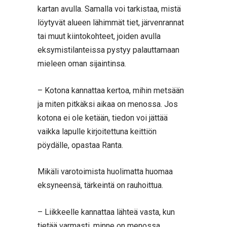
kartan avulla. Samalla voi tarkistaa, mistä
löytyvät alueen lähimmät tiet, järvenrannat
tai muut kiintokohteet, joiden avulla
eksymistilanteissa pystyy palauttamaan
mieleen oman sijaintinsa.
– Kotona kannattaa kertoa, mihin metsään
ja miten pitkäksi aikaa on menossa. Jos
kotona ei ole ketään, tiedon voi jättää
vaikka lapulle kirjoitettuna keittiön
pöydälle, opastaa Ranta.
Mikäli varotoimista huolimatta huomaa
eksyneensä, tärkeintä on rauhoittua.
– Liikkeelle kannattaa lähteä vasta, kun
tietää varmasti, minne on menossa.