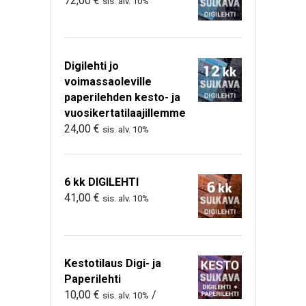
72,00
€
sis. alv. 10%
Digilehti jo
voimassaoleville
paperilehden kesto- ja
vuosikertatilaajillemme
24,00
€
sis. alv. 10%
6 kk DIGILEHTI
41,00
€
sis. alv. 10%
Kestotilaus Digi- ja
Paperilehti
10,00
€
/
sis. alv. 10%