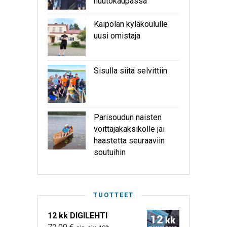
huutokaupassa
Kaipolan kyläkoululle
uusi omistaja
Sisulla siitä selvittiin
Parisoudun naisten
voittajakaksikolle jäi
haastetta seuraaviin
soutuihin
TUOTTEET
12 kk DIGILEHTI