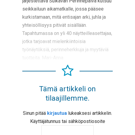
järjestettävä Sulkavan Perinnepäivä kutsuu
seikkailuun aikamatkalle, jossa pääsee
kurkistamaan, mitä entisajan arki, juhla ja
yhteisöllisyys pitivät sisällään.
Tapahtumassa on yli 40 näytteilleasettajaa,
jotka tarjoavat mielenkiintoisia
työnäytöksiä, perinneherkkuja ja myytäviä
tuotteita. Mari-Anna
Tämä artikkeli on
tilaajillemme.
Sinun pitää
kirjautua
lukeaksesi artikkelin.
Käyttäjätunnus tai sähköpostiosoite