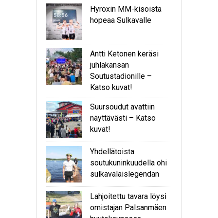
Hyroxin MM-kisoista
hopeaa Sulkavalle
Antti Ketonen keräsi
juhlakansan
Soutustadionille –
Katso kuvat!
Suursoudut avattiin
näyttävästi – Katso
kuvat!
Yhdellätoista
soutukuninkuudella ohi
sulkavalaislegendan
Lahjoitettu tavara löysi
omistajan Palsanmäen