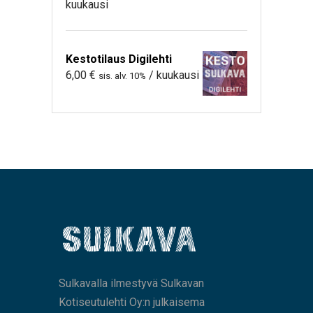
kuukausi
Kestotilaus Digilehti
6,00
€
/ kuukausi
sis. alv. 10%
Sulkavalla ilmestyvä Sulkavan
Kotiseutulehti Oy:n julkaisema