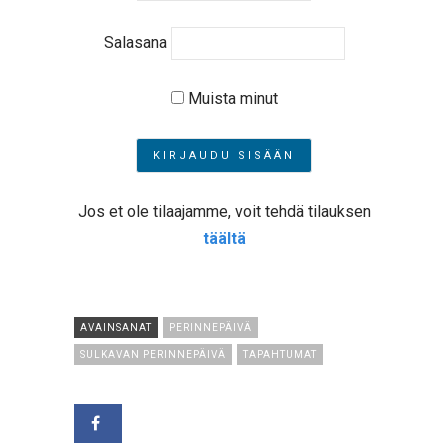
Salasana
Muista minut
Jos et ole tilaajamme, voit tehdä tilauksen
täältä
AVAINSANAT
PERINNEPÄIVÄ
SULKAVAN PERINNEPÄIVÄ
TAPAHTUMAT