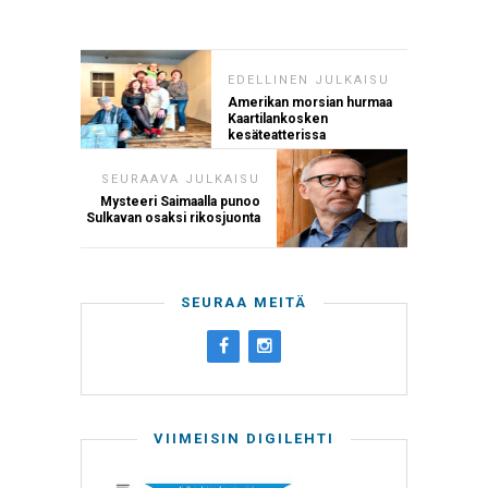
EDELLINEN JULKAISU
Amerikan morsian hurmaa
Kaartilankosken
kesäteatterissa
SEURAAVA JULKAISU
Mysteeri Saimaalla punoo
Sulkavan osaksi rikosjuonta
SEURAA MEITÄ
VIIMEISIN DIGILEHTI