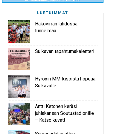
LUETUIMMAT
Hakovirran lähdössä
tunnelmaa
Sulkavan tapahtumakalenteri
Hyroxin MM-kisoista hopeaa
Sulkavalle
Antti Ketonen keräsi
juhlakansan Soutustadionille
– Katso kuvat!
Suursoudut avattiin