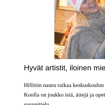
Hyvät artistit, iloinen m
Hillitön nauru raikaa keskuskoulun
Koolla on joukko isiä, äitejä ja ope
suunnittelu.