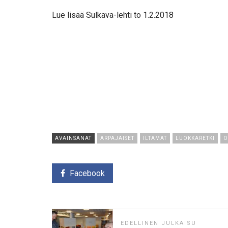
Lue lisää Sulkava-lehti to 1.2.2018
AVAINSANAT
ARPAJAISET
ILTAMAT
LUOKKARETKI
O
Facebook
EDELLINEN JULKAISU