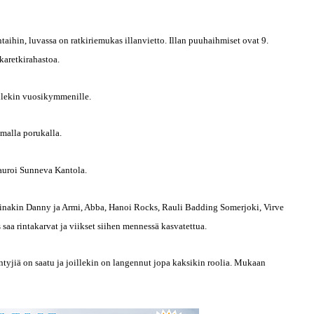
ihin, luvassa on ratkiriemukas illanvietto. Illan puuhaihmiset ovat 9.
karetkirahastoa.
llekin vuosikymmenille.
amalla porukalla.
auroi Sunneva Kantola.
t ainakin Danny ja Armi, Abba, Hanoi Rocks, Rauli Badding Somerjoki, Virve
 saa rintakarvat ja viikset siihen mennessä kasvatettua.
tyjiä on saatu ja joillekin on langennut jopa kaksikin roolia. Mukaan