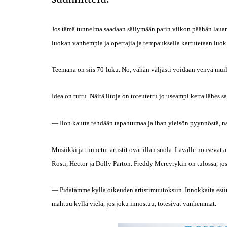
Jos tämä tunnelma saadaan säilymään parin viikon päähän lauanta
luokan vanhempia ja opettajia ja tempauksella kartutetaan luok
Teemana on siis 70-luku. No, vähän väljästi voidaan venyä mui
Idea on tuttu. Näitä iltoja on toteutettu jo useampi kerta lähes s
— Ilon kautta tehdään tapahtumaa ja ihan yleisön pyynnöstä, n
Musiikki ja tunnetut artistit ovat illan suola. Lavalle nouseva
Rosti, Hector ja Dolly Parton. Freddy Mercyrykin on tulossa, jos
— Pidätämme kyllä oikeuden artistimuutoksiin. Innokkaita esiin
mahtuu kyllä vielä, jos joku innostuu, totesivat vanhemmat.