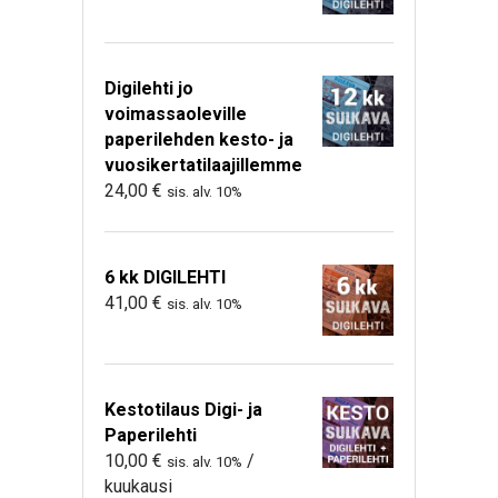
Digilehti jo
voimassaoleville
paperilehden kesto- ja
vuosikertatilaajillemme
24,00
€
sis. alv. 10%
6 kk DIGILEHTI
41,00
€
sis. alv. 10%
Kestotilaus Digi- ja
Paperilehti
10,00
€
/
sis. alv. 10%
kuukausi