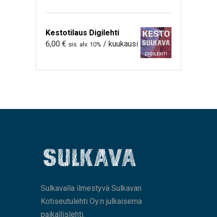
Kestotilaus Digilehti
6,00
€
/ kuukausi
sis. alv. 10%
Sulkavalla ilmestyvä Sulkavan
Kotiseutulehti Oy:n julkaisema
paikallislehti.