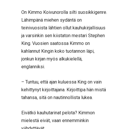
On Kimmo Koivunorolla silti suosikkigenre.
Lähimpänä miehen sydäntä on
teinivuosista lähtien ollut kauhukirjallisuus
ja varsinkin sen kiistaton mestari Stephen
King. Vuosien saatossa Kimmo on
kahlannut Kingin koko tuotannon läpi,
jonkun kirjan myös alkukielellä,
englanniksi.
– Tuntuu, että ajan kuluessa King on vain
kehittynyt kirjoittajana. Kirjoittipa hän mistä
tahansa, sitä on nautinnollista lukea.
Eivätkö kauhutarinat pelota? Kimmon
mielestä eivät, vaan ennemminkin
viihdyttävät.