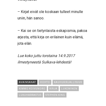
– Kirjat eivät ole koskaan tulleet minulle
uniin, hän sanoo.
– Kai se on tietynlaista eskapismia, pakoa
arjesta, että kirja on erilainen kuin elämä,
jota elän.
Lue koko juttu torstaina 14.9.2017
ilmestyneestä Sulkava-lehdestä!
AVAINSANAT
HOHTO
KAUHUKIRJALLISUUS
KIMMO KOIVUNORO
KIRJA
LUKEMINEN
LUKUHARRASTUS
STEPHEN KING