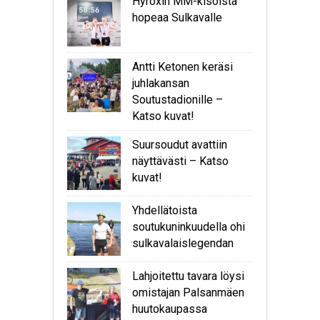
Hyroxin MM-kisoista
hopeaa Sulkavalle
Antti Ketonen keräsi
juhlakansan
Soutustadionille –
Katso kuvat!
Suursoudut avattiin
näyttävästi – Katso
kuvat!
Yhdellätoista
soutukuninkuudella ohi
sulkavalaislegendan
Lahjoitettu tavara löysi
omistajan Palsanmäen
huutokaupassa