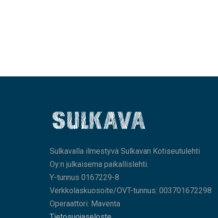
Sulkavalla ilmestyvä Sulkavan Kotiseutulehti
Oy:n julkaisema paikallislehti.
Y-tunnus 0167229-8
Verkkolaskuosoite/OVT-tunnus: 003701672298
Operaattori: Maventa
Tietosuojaseloste