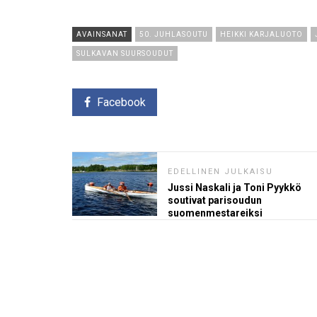
AVAINSANAT
50. JUHLASOUTU
HEIKKI KARJALUOTO
SULKAVAN SUURSOUDUT
Facebook
EDELLINEN JULKAISU
Jussi Naskali ja Toni Pyykkö
soutivat parisoudun
suomenmestareiksi