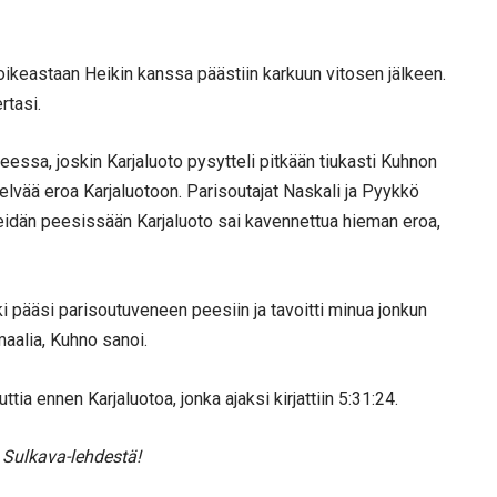
tä oikeastaan Heikin kanssa päästiin karkuun vitosen jälkeen.
rtasi.
essa, joskin Karjaluoto pysytteli pitkään tiukasti Kuhnon
elvää eroa Karjaluotoon. Parisoutajat Naskali ja Pyykkö
 heidän peesissään Karjaluoto sai kavennettua hieman eroa,
i pääsi parisoutuveneen peesiin ja tavoitti minua jonkun
maalia, Kuhno sanoi.
tia ennen Karjaluotoa, jonka ajaksi kirjattiin 5:31:24.
 Sulkava-lehdestä!