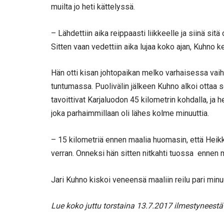
muilta jo heti kättelyssä.
– Lähdettiin aika reippaasti liikkeelle ja siinä si
Sitten vaan vedettiin aika lujaa koko ajan, Kuhno ke
Hän otti kisan johtopaikan melko varhaisessa vaihe
tuntumassa. Puolivälin jälkeen Kuhno alkoi ottaa s
tavoittivat Karjaluodon 45 kilometrin kohdalla, ja
joka parhaimmillaan oli lähes kolme minuuttia.
– 15 kilometriä ennen maalia huomasin, että Heikk
verran. Onneksi hän sitten nitkahti tuossa ennen 
Jari Kuhno kiskoi veneensä maaliin reilu pari minuut
Lue koko juttu torstaina 13.7.2017 ilmestyneestä