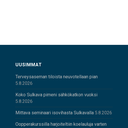
UUSIMMAT
Terveysaseman tiloista neuvotellaan pian
5.8.2026
Koko Sulkava pimeni sähkökatkon vuoksi
5.8.2026
Mittava seminaari isovihasta Sulkavalla
5.8.2026
Oopperakurssilla harjoiteltiin koelauluja varten