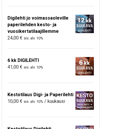
Digilehti jo voimassaoleville
paperilehden kesto- ja
vuosikertatilaajillemme
24,00
€
sis. alv. 10%
6 kk DIGILEHTI
41,00
€
sis. alv. 10%
Kestotilaus Digi- ja Paperilehti
10,00
€
/ kuukausi
sis. alv. 10%
Kestotilaus Digilehti