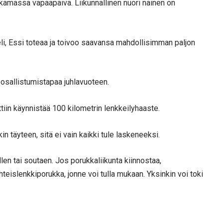
kamassa vapaapäivä. Liikunnallinen nuori nainen on
 keli, Essi toteaa ja toivoo saavansa mahdollisimman paljon
a osallistumistapaa juhlavuoteen.
ttiin käynnistää 100 kilometrin lenkkeilyhaaste.
kin täyteen, sitä ei vain kaikki tule laskeneeksi.
ellen tai soutaen. Jos porukkaliikunta kiinnostaa,
teislenkkiporukka, jonne voi tulla mukaan. Yksinkin voi toki