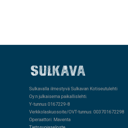
Sulkavalla ilmestyvä Sulkavan Kotiseutulehti
Oy:n julkaisema paikallislehti.
Y-tunnus 0167229-8
Verkkolaskuosoite/OVT-tunnus: 003701672298
Operaattori: Maventa
Tietosuojaseloste