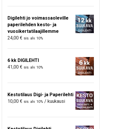
Digilehti jo voimassaoleville
paperilehden kesto- ja
vuosikertatilaajillemme
24,00
€
sis. alv. 10%
6 kk DIGILEHTI
41,00
€
sis. alv. 10%
Kestotilaus Digi- ja Paperilehti
10,00
€
/ kuukausi
sis. alv. 10%
Kestotilaus Digilehti