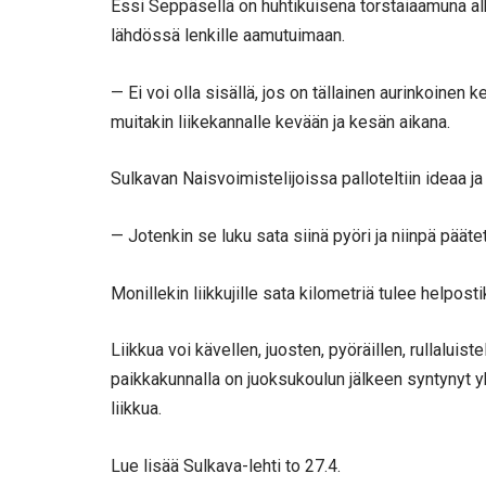
Essi Seppäsellä on huhtikuisena torstaiaamuna al
lähdössä lenkille aamutuimaan.
— Ei voi olla sisällä, jos on tällainen aurinkoinen
muitakin liikekannalle kevään ja kesän aikana.
Sulkavan Naisvoimistelijoissa palloteltiin ideaa j
— Jotenkin se luku sata siinä pyöri ja niinpä pääte
Monillekin liikkujille sata kilometriä tulee helposti
Liikkua voi kävellen, juosten, pyöräillen, rullaluist
paikkakunnalla on juoksukoulun jälkeen syntynyt yh
liikkua.
Lue lisää Sulkava-lehti to 27.4.