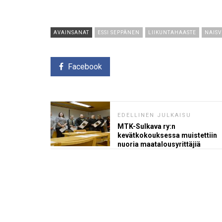
AVAINSANAT
ESSI SEPPÄNEN
LIIKUNTAHAASTE
NAISV
Facebook
EDELLINEN JULKAISU
MTK-Sulkava ry:n
kevätkokouksessa muistettiin
nuoria maatalousyrittäjiä