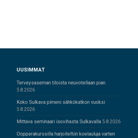
UUSIMMAT
Terveysaseman tiloista neuvotellaan pian
5.8.2026
Koko Sulkava pimeni sähkökatkon vuoksi
5.8.2026
Mittava seminaari isovihasta Sulkavalla
5.8.2026
Oopperakurssilla harjoiteltiin koelauluja varten