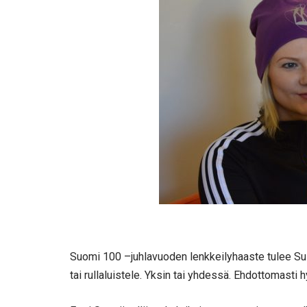
Suomi 100 –juhlavuoden lenkkeilyhaaste tulee Sulk
tai rullaluistele. Yksin tai yhdessä. Ehdottomasti h