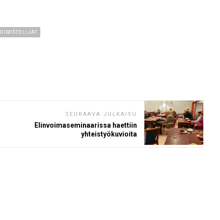
OIMISTELIJAT
SEURAAVA JULKAISU
Elinvoimaseminaarissa haettiin
yhteistyökuvioita