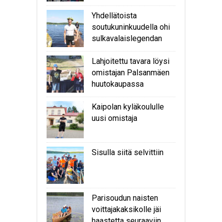
Yhdellätoista
soutukuninkuudella ohi
sulkavalaislegendan
Lahjoitettu tavara löysi
omistajan Palsanmäen
huutokaupassa
Kaipolan kyläkoululle
uusi omistaja
Sisulla siitä selvittiin
Parisoudun naisten
voittajakaksikolle jäi
haastetta seuraaviin