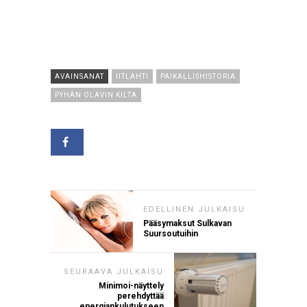
AVAINSANAT
IITLAHTI
PAIKALLISHISTORIA
PYHÄN OLAVIN KILTA
EDELLINEN JULKAISU
Pääsymaksut Sulkavan
Suursoutuihin
SEURAAVA JULKAISU
Minimoi-näyttely
perehdyttää
energiankulutukseen