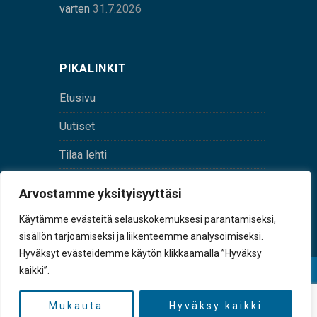
varten
31.7.2026
PIKALINKIT
Etusivu
Uutiset
Tilaa lehti
Yhteystiedot
Arvostamme yksityisyyttäsi
Digilehti
Käytämme evästeitä selauskokemuksesi parantamiseksi,
sisällön tarjoamiseksi ja liikenteemme analysoimiseksi.
Hyväksyt evästeidemme käytön klikkaamalla ”Hyväksy
kaikki”.
© Sulkava-lehti • Sulkavan Kotiseutulehti Oy • Y-
tunnus 0167229-8
Mukauta
Hyväksy kaikki