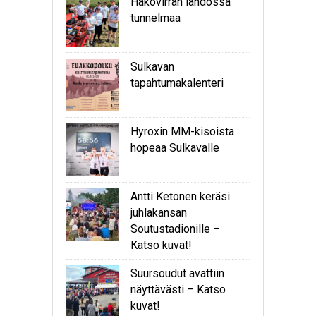
Hakovirran lähdössä
tunnelmaa
Sulkavan
tapahtumakalenteri
Hyroxin MM-kisoista
hopeaa Sulkavalle
Antti Ketonen keräsi
juhlakansan
Soutustadionille –
Katso kuvat!
Suursoudut avattiin
näyttävästi – Katso
kuvat!