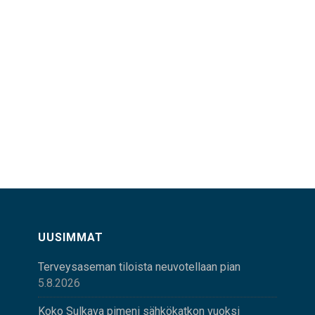
UUSIMMAT
Terveysaseman tiloista neuvotellaan pian
5.8.2026
Koko Sulkava pimeni sähkökatkon vuoksi