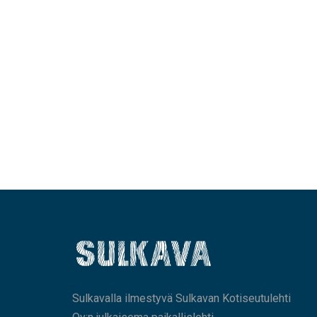
Sulkavalla ilmestyvä Sulkavan Kotiseutulehti