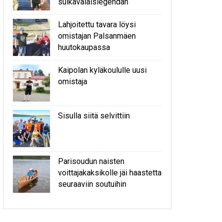
sulkavalaislegendan
Lahjoitettu tavara löysi
omistajan Palsanmäen
huutokaupassa
Kaipolan kyläkoululle uusi
omistaja
Sisulla siitä selvittiin
Parisoudun naisten
voittajakaksikolle jäi haastetta
seuraaviin soutuihin