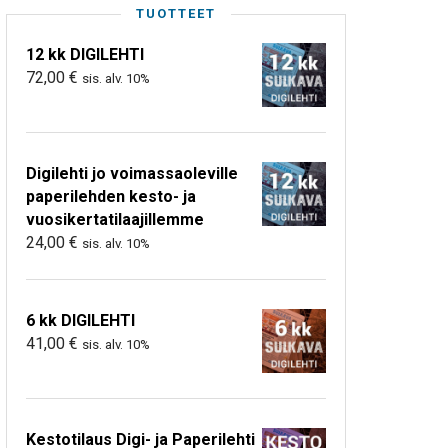
TUOTTEET
12 kk DIGILEHTI
72,00
€
sis. alv. 10%
Digilehti jo voimassaoleville
paperilehden kesto- ja
vuosikertatilaajillemme
24,00
€
sis. alv. 10%
6 kk DIGILEHTI
41,00
€
sis. alv. 10%
Kestotilaus Digi- ja Paperilehti