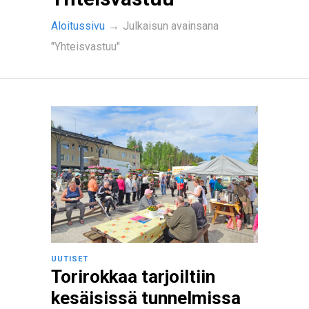
Aloitussivu
→
Julkaisun avainsana
"Yhteisvastuu"
UUTISET
Torirokkaa tarjoiltiin
kesäisissä tunnelmissa