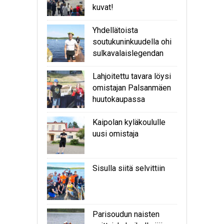
kuvat!
Yhdellätoista
soutukuninkuudella ohi
sulkavalaislegendan
Lahjoitettu tavara löysi
omistajan Palsanmäen
huutokaupassa
Kaipolan kyläkoululle
uusi omistaja
Sisulla siitä selvittiin
Parisoudun naisten