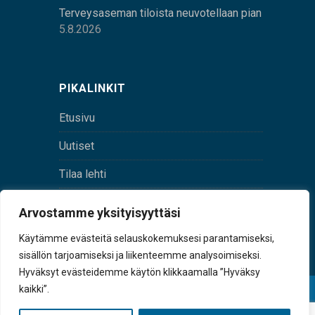
Terveysaseman tiloista neuvotellaan pian
5.8.2026
PIKALINKIT
Etusivu
Uutiset
Tilaa lehti
Yhteystiedot
Arvostamme yksityisyyttäsi
Digilehti
Käytämme evästeitä selauskokemuksesi parantamiseksi,
sisällön tarjoamiseksi ja liikenteemme analysoimiseksi.
Hyväksyt evästeidemme käytön klikkaamalla ”Hyväksy
kaikki”.
© Sulkava-lehti • Sulkavan Kotiseutulehti Oy • Y-
tunnus 0167229-8