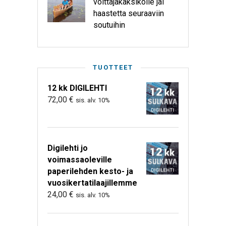
voittajakaksikolle jäi
haastetta seuraaviin
soutuihin
TUOTTEET
12 kk DIGILEHTI
72,00
€
sis. alv. 10%
Digilehti jo
voimassaoleville
paperilehden kesto- ja
vuosikertatilaajillemme
24,00
€
sis. alv. 10%