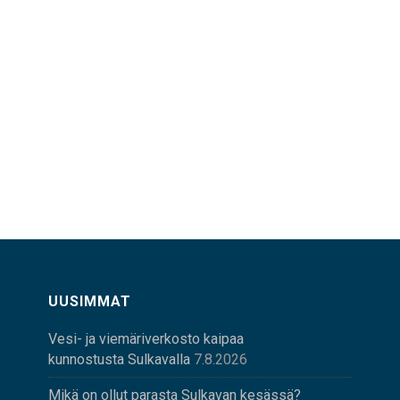
UUSIMMAT
Vesi- ja viemäriverkosto kaipaa
kunnostusta Sulkavalla
7.8.2026
Mikä on ollut parasta Sulkavan kesässä?