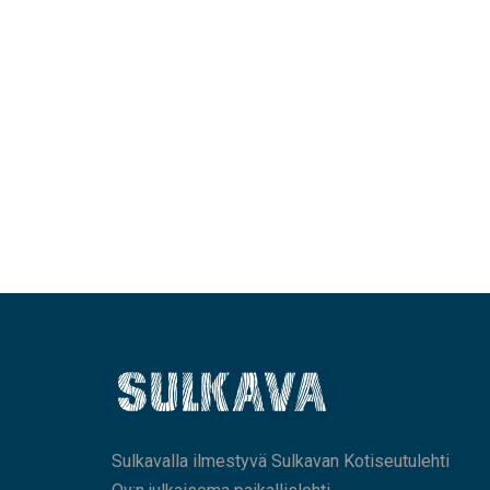
Sulkavalla ilmestyvä Sulkavan Kotiseutulehti