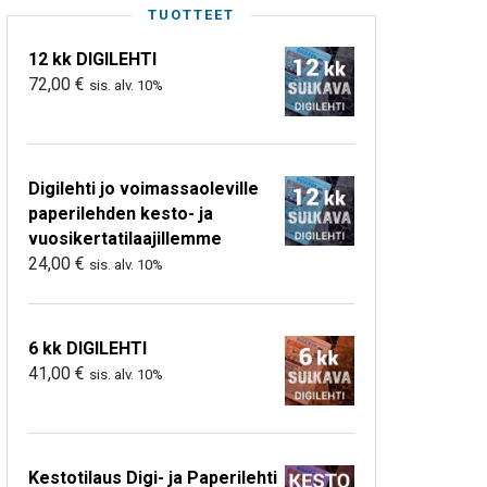
TUOTTEET
12 kk DIGILEHTI
72,00
€
sis. alv. 10%
Digilehti jo voimassaoleville
paperilehden kesto- ja
vuosikertatilaajillemme
24,00
€
sis. alv. 10%
6 kk DIGILEHTI
41,00
€
sis. alv. 10%
Kestotilaus Digi- ja Paperilehti