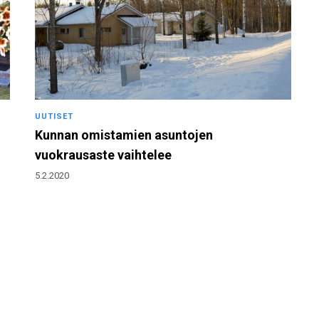
UUTISET
Kunnan omistamien asuntojen
vuokrausaste vaihtelee
5.2.2020