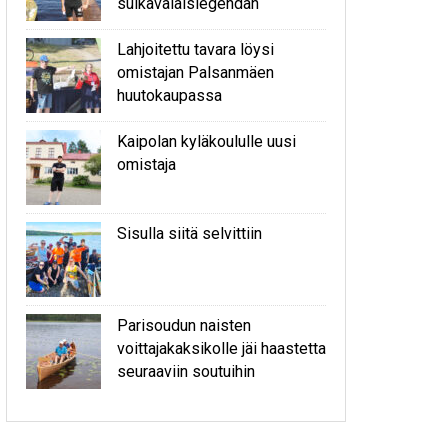
sulkavalaislegendan
Lahjoitettu tavara löysi
omistajan Palsanmäen
huutokaupassa
Kaipolan kyläkoululle uusi
omistaja
Sisulla siitä selvittiin
Parisoudun naisten
voittajakaksikolle jäi haastetta
seuraaviin soutuihin