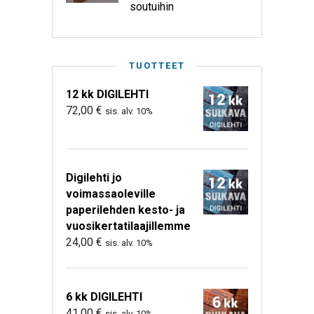
soutuihin
TUOTTEET
12 kk DIGILEHTI
72,00
€
sis. alv. 10%
Digilehti jo
voimassaoleville
paperilehden kesto- ja
vuosikertatilaajillemme
24,00
€
sis. alv. 10%
6 kk DIGILEHTI
41,00
€
sis. alv. 10%