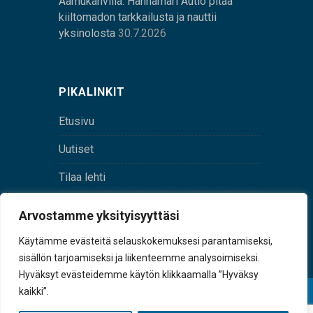
Aamukahvilla: Hannamari Autio pitää
kiiltomadon tarkkailusta ja nauttii
yksinolosta
30.7.2026
PIKALINKIT
Etusivu
Uutiset
Tilaa lehti
Yhteystiedot
Arvostamme yksityisyyttäsi
Digilehti
Käytämme evästeitä selauskokemuksesi parantamiseksi,
sisällön tarjoamiseksi ja liikenteemme analysoimiseksi.
Hyväksyt evästeidemme käytön klikkaamalla ”Hyväksy
kaikki”.
© Sulkava-lehti • Sulkavan Kotiseutulehti Oy • Y-