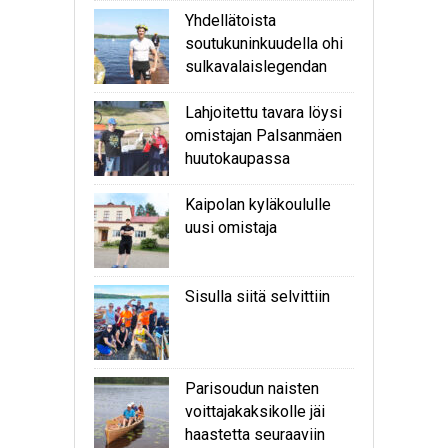
Yhdellätoista
soutukuninkuudella ohi
sulkavalaislegendan
Lahjoitettu tavara löysi
omistajan Palsanmäen
huutokaupassa
Kaipolan kyläkoululle
uusi omistaja
Sisulla siitä selvittiin
Parisoudun naisten
voittajakaksikolle jäi
haastetta seuraaviin