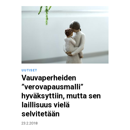
UUTISET
Vauvaperheiden
”verovapausmalli”
hyväksyttiin, mutta sen
laillisuus vielä
selvitetään
23.2.2018