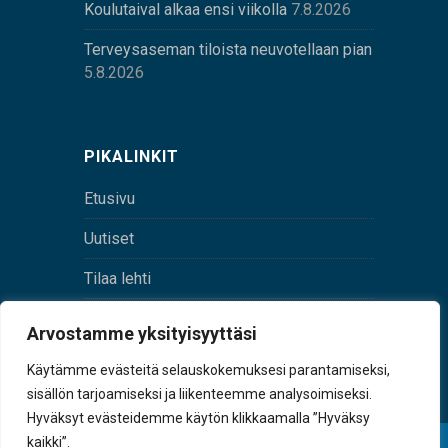
Koulutaival alkaa ensi viikolla
7.8.2026
Terveysaseman tiloista neuvotellaan pian
5.8.2026
PIKALINKIT
Etusivu
Uutiset
Tilaa lehti
Yhteystiedot
Arvostamme yksityisyyttäsi
Digilehti
Käytämme evästeitä selauskokemuksesi parantamiseksi,
sisällön tarjoamiseksi ja liikenteemme analysoimiseksi.
Hyväksyt evästeidemme käytön klikkaamalla ”Hyväksy
kaikki”.