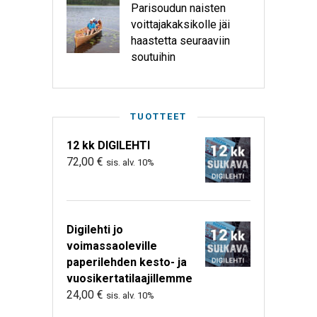
Parisoudun naisten
voittajakaksikolle jäi
haastetta seuraaviin
soutuihin
TUOTTEET
12 kk DIGILEHTI
72,00
€
sis. alv. 10%
Digilehti jo
voimassaoleville
paperilehden kesto- ja
vuosikertatilaajillemme
24,00
€
sis. alv. 10%