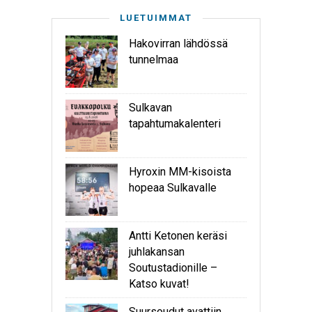
LUETUIMMAT
Hakovirran lähdössä
tunnelmaa
Sulkavan
tapahtumakalenteri
Hyroxin MM-kisoista
hopeaa Sulkavalle
Antti Ketonen keräsi
juhlakansan
Soutustadionille –
Katso kuvat!
Suursoudut avattiin