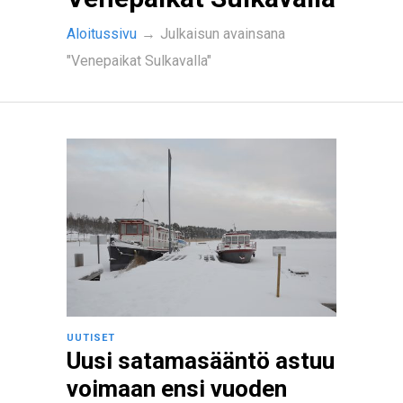
Aloitussivu
→
Julkaisun avainsana
"Venepaikat Sulkavalla"
UUTISET
Uusi satamasääntö astuu
voimaan ensi vuoden