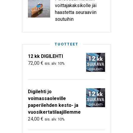
voittajakaksikolle jäi
haastetta seuraaviin
soutuihin
TUOTTEET
12 kk DIGILEHTI
72,00
€
sis. alv. 10%
Digilehti jo
voimassaoleville
paperilehden kesto- ja
vuosikertatilaajillemme
24,00
€
sis. alv. 10%