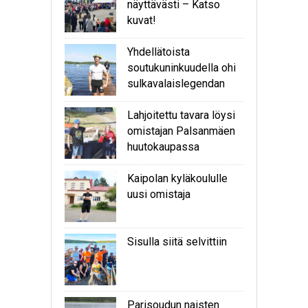
näyttävästi – Katso
kuvat!
Yhdellätoista
soutukuninkuudella ohi
sulkavalaislegendan
Lahjoitettu tavara löysi
omistajan Palsanmäen
huutokaupassa
Kaipolan kyläkoululle
uusi omistaja
Sisulla siitä selvittiin
Parisoudun naisten