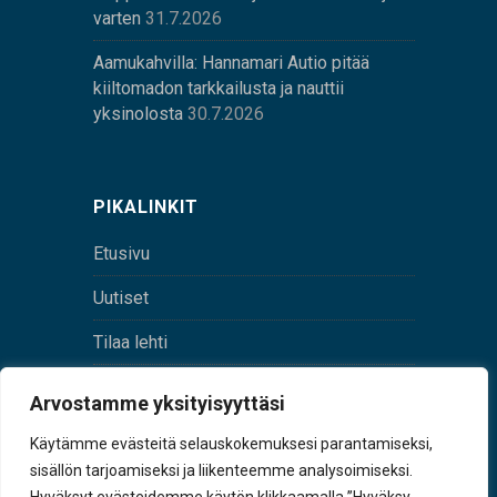
varten
31.7.2026
Aamukahvilla: Hannamari Autio pitää
kiiltomadon tarkkailusta ja nauttii
yksinolosta
30.7.2026
PIKALINKIT
Etusivu
Uutiset
Tilaa lehti
Yhteystiedot
Arvostamme yksityisyyttäsi
Digilehti
Käytämme evästeitä selauskokemuksesi parantamiseksi,
sisällön tarjoamiseksi ja liikenteemme analysoimiseksi.