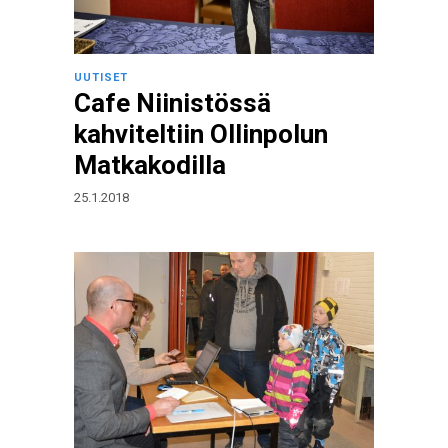
UUTISET
Cafe Niinistössä
kahviteltiin Ollinpolun
Matkakodilla
25.1.2018