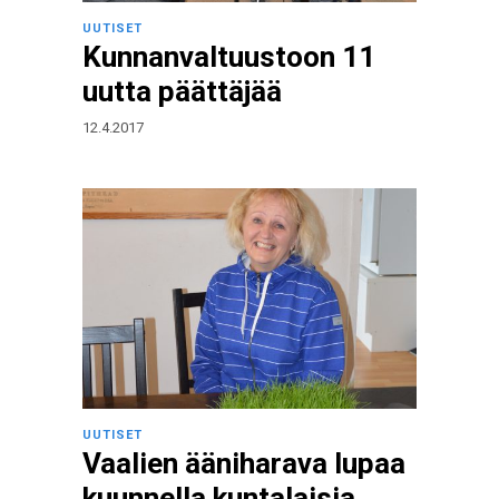
UUTISET
Kunnanvaltuustoon 11
uutta päättäjää
12.4.2017
UUTISET
Vaalien ääniharava lupaa
kuunnella kuntalaisia