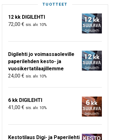
TUOTTEET
12 kk DIGILEHTI
72,00
€
sis. alv. 10%
Digilehti jo voimassaoleville
paperilehden kesto- ja
vuosikertatilaajillemme
24,00
€
sis. alv. 10%
6 kk DIGILEHTI
41,00
€
sis. alv. 10%
Kestotilaus Digi- ja Paperilehti