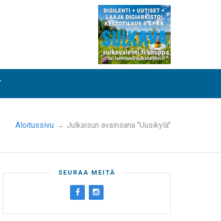
T
Aloitussivu
→
Julkaisun avainsana "Uusikylä"
SEURAA MEITÄ