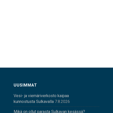
UUSIMMAT
Vesi- ja viemäriverkosto kaipaa
kunnostusta Sulkavalla
7.8.2026
Mikä on ollut parasta Sulkavan kesässä?