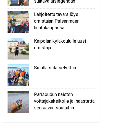
sulkavalaislegendan
Lahjoitettu tavara löysi
omistajan Palsanmäen
huutokaupassa
Kaipolan kyläkoululle uusi
omistaja
Sisulla siitä selvittiin
Parisoudun naisten
voittajakaksikolle jäi haastetta
seuraaviin soutuihin