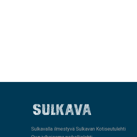
Sulkavalla ilmestyvä Sulkavan Kotiseutulehti