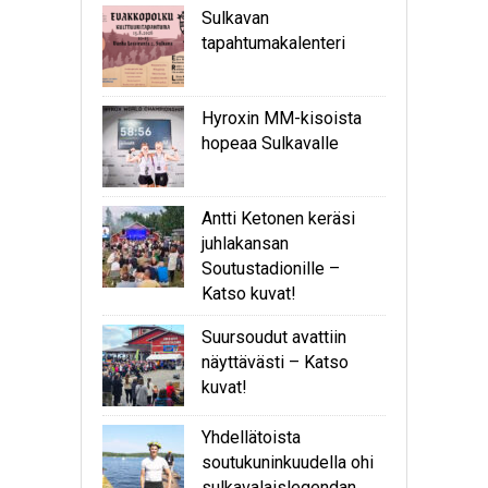
Sulkavan
tapahtumakalenteri
Hyroxin MM-kisoista
hopeaa Sulkavalle
Antti Ketonen keräsi
juhlakansan
Soutustadionille –
Katso kuvat!
Suursoudut avattiin
näyttävästi – Katso
kuvat!
Yhdellätoista
soutukuninkuudella ohi
sulkavalaislegendan