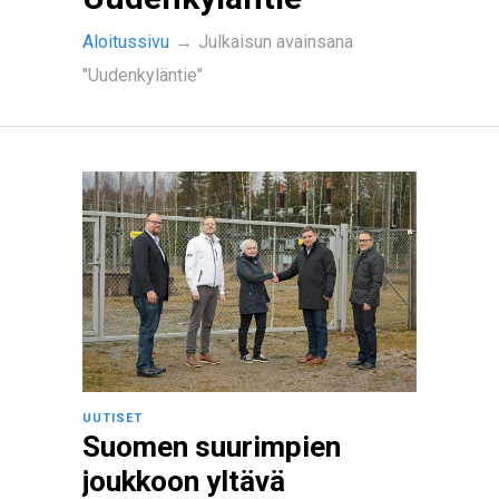
Aloitussivu
→
Julkaisun avainsana
"Uudenkyläntie"
UUTISET
Suomen suurimpien
joukkoon yltävä