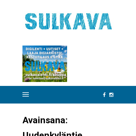
Avainsana:
Uudenkyläntie