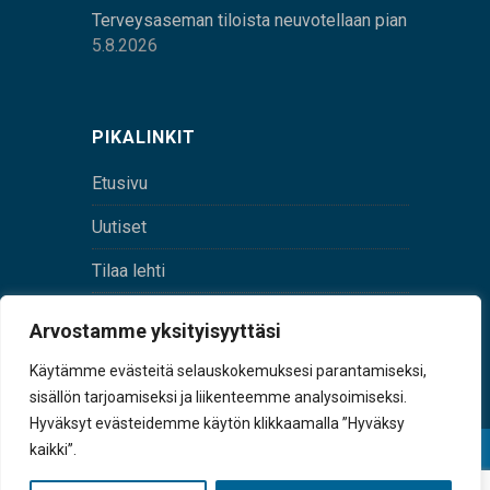
Terveysaseman tiloista neuvotellaan pian
5.8.2026
PIKALINKIT
Etusivu
Uutiset
Tilaa lehti
Yhteystiedot
Arvostamme yksityisyyttäsi
Digilehti
Käytämme evästeitä selauskokemuksesi parantamiseksi,
sisällön tarjoamiseksi ja liikenteemme analysoimiseksi.
Hyväksyt evästeidemme käytön klikkaamalla ”Hyväksy
kaikki”.
© Sulkava-lehti • Sulkavan Kotiseutulehti Oy • Y-
tunnus 0167229-8