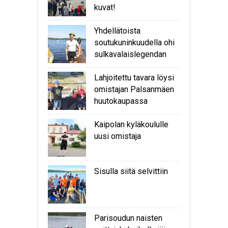
kuvat!
Yhdellätoista
soutukuninkuudella ohi
sulkavalaislegendan
Lahjoitettu tavara löysi
omistajan Palsanmäen
huutokaupassa
Kaipolan kyläkoululle
uusi omistaja
Sisulla siitä selvittiin
Parisoudun naisten