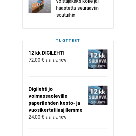
voittajakaksikolle jäi
haastetta seuraaviin
soutuihin
TUOTTEET
12 kk DIGILEHTI
72,00
€
sis. alv. 10%
Digilehti jo
voimassaoleville
paperilehden kesto- ja
vuosikertatilaajillemme
24,00
€
sis. alv. 10%