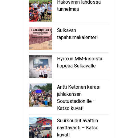
Hakovirran lähdössä
tunnelmaa
Sulkavan
tapahtumakalenteri
Hyroxin MM-kisoista
hopeaa Sulkavalle
Antti Ketonen keräsi
juhlakansan
Soutustadionille –
Katso kuvat!
Suursoudut avattiin
näyttävästi – Katso
kuvat!