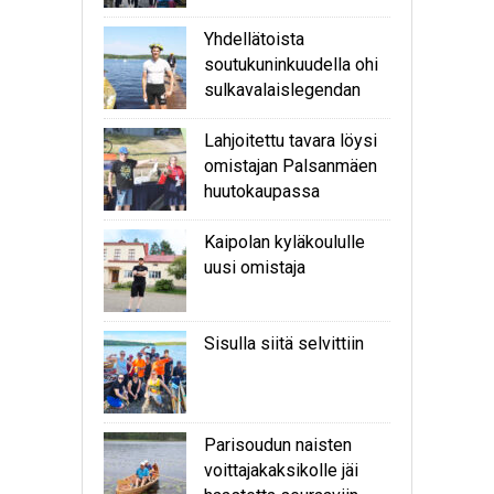
Yhdellätoista
soutukuninkuudella ohi
sulkavalaislegendan
Lahjoitettu tavara löysi
omistajan Palsanmäen
huutokaupassa
Kaipolan kyläkoululle
uusi omistaja
Sisulla siitä selvittiin
Parisoudun naisten
voittajakaksikolle jäi