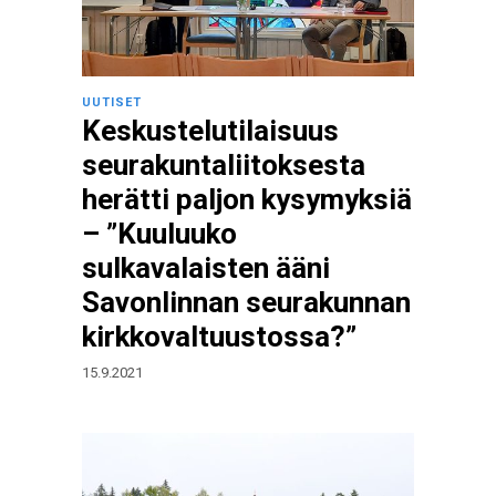
UUTISET
Keskustelutilaisuus
seurakuntaliitoksesta
herätti paljon kysymyksiä
– ”Kuuluuko
sulkavalaisten ääni
Savonlinnan seurakunnan
kirkkovaltuustossa?”
15.9.2021