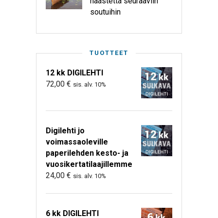
haastetta seuraaviin
soutuihin
TUOTTEET
12 kk DIGILEHTI
72,00
€
sis. alv. 10%
Digilehti jo
voimassaoleville
paperilehden kesto- ja
vuosikertatilaajillemme
24,00
€
sis. alv. 10%
6 kk DIGILEHTI