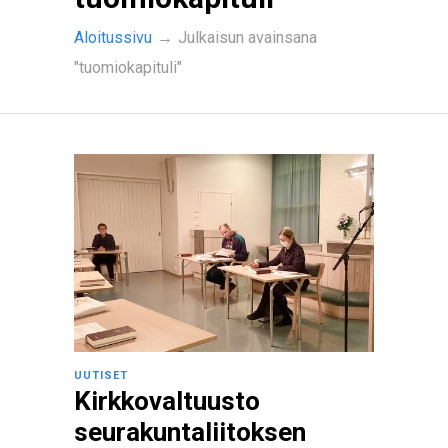
Aloitussivu
→
Julkaisun avainsana
"tuomiokapituli"
UUTISET
Kirkkovaltuusto
seurakuntaliitoksen