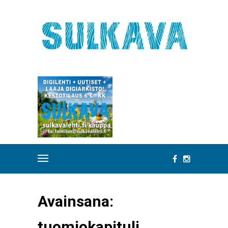
Avainsana:
tuomiokapituli