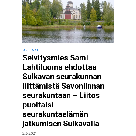
UUTISET
Selvitysmies Sami
Lahtiluoma ehdottaa
Sulkavan seurakunnan
liittämistä Savonlinnan
seurakuntaan – Liitos
puoltaisi
seurakuntaelämän
jatkumisen Sulkavalla
2.6.2021