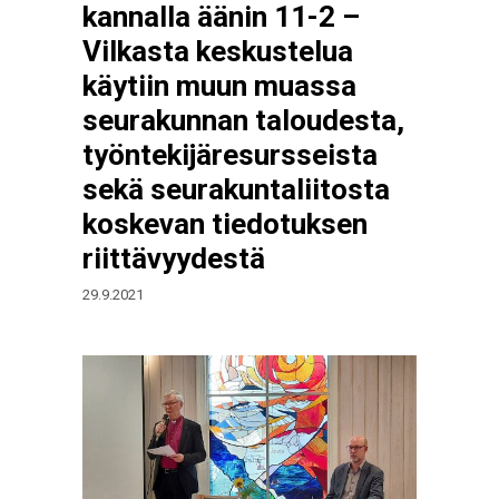
kannalla äänin 11-2 –
Vilkasta keskustelua
käytiin muun muassa
seurakunnan taloudesta,
työntekijäresursseista
sekä seurakuntaliitosta
koskevan tiedotuksen
riittävyydestä
29.9.2021