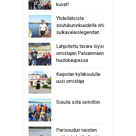
kuvat!
Yhdellätoista
soutukuninkuudella ohi
sulkavalaislegendan
Lahjoitettu tavara löysi
omistajan Palsanmäen
huutokaupassa
Kaipolan kyläkoululle
uusi omistaja
Sisulla siitä selvittiin
Parisoudun naisten