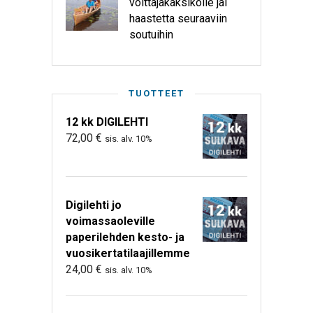
voittajakaksikolle jäi
haastetta seuraaviin
soutuihin
TUOTTEET
12 kk DIGILEHTI
72,00
€
sis. alv. 10%
Digilehti jo
voimassaoleville
paperilehden kesto- ja
vuosikertatilaajillemme
24,00
€
sis. alv. 10%