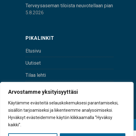
Terveysaseman tiloista neuvotellaan pian
5.8.2026
PIKALINKIT
Etusivu
Uutiset
Tilaa lehti
Yhteystiedot
Arvostamme yksityisyyttäsi
Digilehti
Käytämme evästeitä selauskokemuksesi parantamiseksi,
sisällön tarjoamiseksi ja liikenteemme analysoimiseksi.
Hyväksyt evästeidemme käytön klikkaamalla ”Hyväksy
kaikki”.
© Sulkava-lehti • Sulkavan Kotiseutulehti Oy • Y-
tunnus 0167229-8