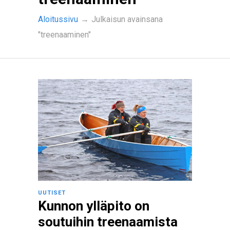
Aloitussivu
→
Julkaisun avainsana
"treenaaminen"
UUTISET
Kunnon ylläpito on
soutuihin treenaamista