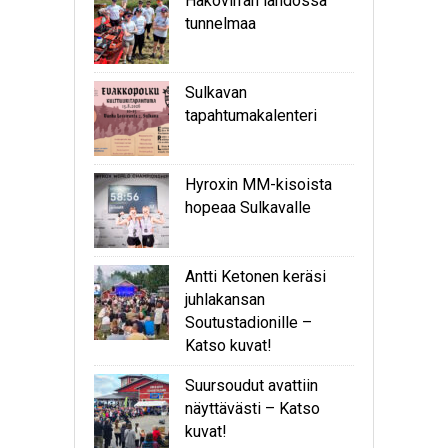
Hakovirran lähdössä
tunnelmaa
Sulkavan
tapahtumakalenteri
Hyroxin MM-kisoista
hopeaa Sulkavalle
Antti Ketonen keräsi
juhlakansan
Soutustadionille –
Katso kuvat!
Suursoudut avattiin
näyttävästi – Katso
kuvat!