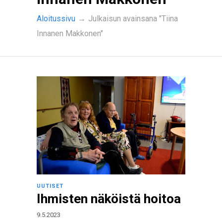
Aloitussivu
→
Julkaisun avainsana "Tiina
Innanen Makkonen"
UUTISET
Ihmisten näköistä hoitoa
9.5.2023