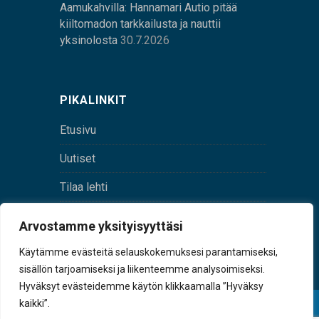
Aamukahvilla: Hannamari Autio pitää
kiiltomadon tarkkailusta ja nauttii
yksinolosta
30.7.2026
PIKALINKIT
Etusivu
Uutiset
Tilaa lehti
Yhteystiedot
Arvostamme yksityisyyttäsi
Digilehti
Käytämme evästeitä selauskokemuksesi parantamiseksi,
sisällön tarjoamiseksi ja liikenteemme analysoimiseksi.
Hyväksyt evästeidemme käytön klikkaamalla ”Hyväksy
kaikki”.
© Sulkava-lehti • Sulkavan Kotiseutulehti Oy • Y-