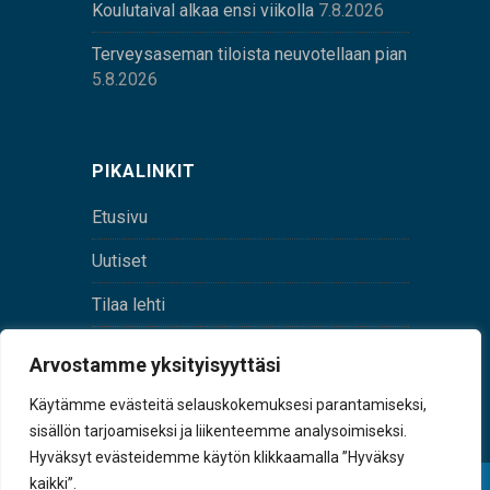
Koulutaival alkaa ensi viikolla
7.8.2026
Terveysaseman tiloista neuvotellaan pian
5.8.2026
PIKALINKIT
Etusivu
Uutiset
Tilaa lehti
Yhteystiedot
Arvostamme yksityisyyttäsi
Digilehti
Käytämme evästeitä selauskokemuksesi parantamiseksi,
sisällön tarjoamiseksi ja liikenteemme analysoimiseksi.
Hyväksyt evästeidemme käytön klikkaamalla ”Hyväksy
kaikki”.