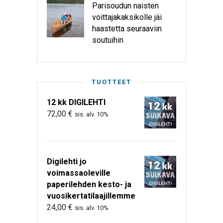
Parisoudun naisten
voittajakaksikolle jäi
haastetta seuraaviin
soutuihin
TUOTTEET
12 kk DIGILEHTI
72,00
€
sis. alv. 10%
Digilehti jo
voimassaoleville
paperilehden kesto- ja
vuosikertatilaajillemme
24,00
€
sis. alv. 10%