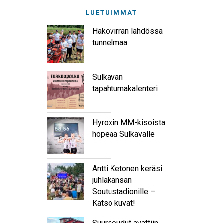
LUETUIMMAT
Hakovirran lähdössä
tunnelmaa
Sulkavan
tapahtumakalenteri
Hyroxin MM-kisoista
hopeaa Sulkavalle
Antti Ketonen keräsi
juhlakansan
Soutustadionille –
Katso kuvat!
Suursoudut avattiin