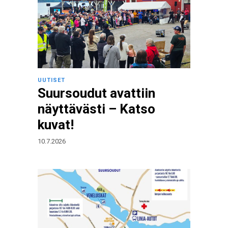
UUTISET
Suursoudut avattiin
näyttävästi – Katso
kuvat!
10.7.2026