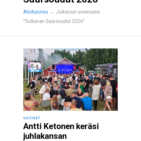
Aloitussivu
→
Julkaisun avainsana
"Sulkavan Suursoudut 2026"
UUTISET
Antti Ketonen keräsi
juhlakansan