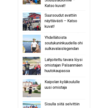
Soutustadionille –
Katso kuvat!
Suursoudut avattiin
näyttävästi – Katso
kuvat!
Yhdellätoista
soutukuninkuudella ohi
sulkavalaislegendan
Lahjoitettu tavara löysi
omistajan Palsanmäen
huutokaupassa
Kaipolan kyläkoululle
uusi omistaja
Sisulla siitä selvittiin