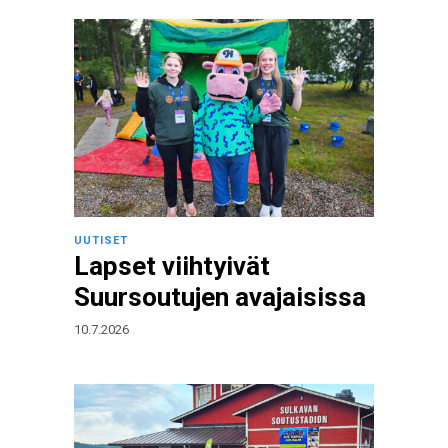
UUTISET
Lapset viihtyivät
Suursoutujen avajaisissa
10.7.2026