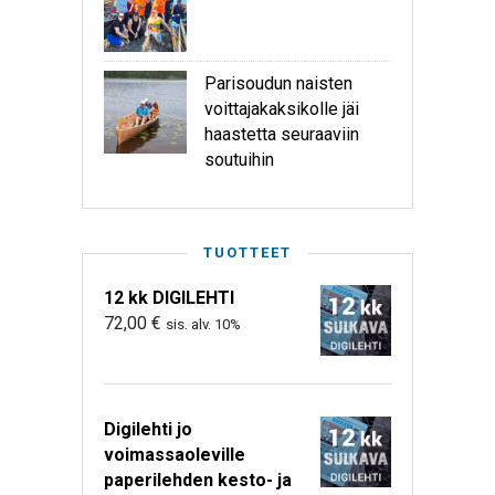
Parisoudun naisten
voittajakaksikolle jäi
haastetta seuraaviin
soutuihin
TUOTTEET
12 kk DIGILEHTI
72,00
€
sis. alv. 10%
Digilehti jo
voimassaoleville
paperilehden kesto- ja