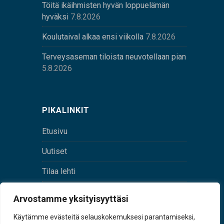
Töitä ikäihmisten hyvän loppuelämän
hyväksi
7.8.2026
Koulutaival alkaa ensi viikolla
7.8.2026
Terveysaseman tiloista neuvotellaan pian
5.8.2026
PIKALINKIT
Etusivu
Uutiset
Tilaa lehti
Yhteystiedot
Arvostamme yksityisyyttäsi
Digilehti
Käytämme evästeitä selauskokemuksesi parantamiseksi,