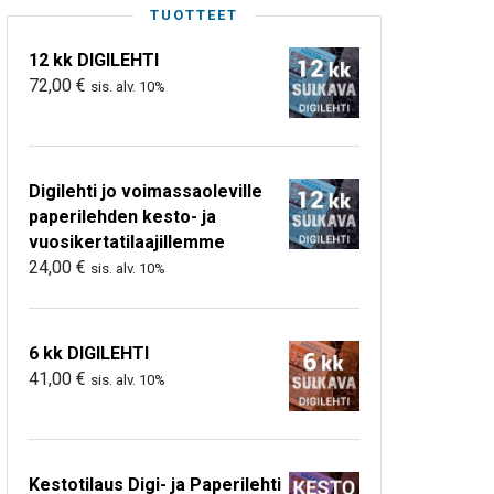
TUOTTEET
12 kk DIGILEHTI
72,00
€
sis. alv. 10%
Digilehti jo voimassaoleville
paperilehden kesto- ja
vuosikertatilaajillemme
24,00
€
sis. alv. 10%
6 kk DIGILEHTI
41,00
€
sis. alv. 10%
Kestotilaus Digi- ja Paperilehti