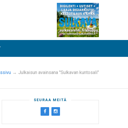
T
ussivu
→
Julkaisun avainsana "Sulkavan kuntosali"
SEURAA MEITÄ