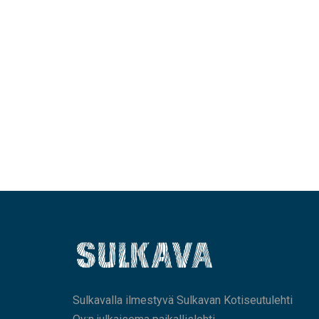
Sulkavalla ilmestyvä Sulkavan Kotiseutulehti