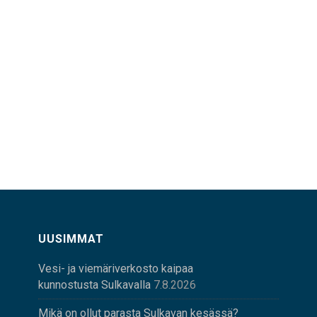
UUSIMMAT
Vesi- ja viemäriverkosto kaipaa
kunnostusta Sulkavalla
7.8.2026
Mikä on ollut parasta Sulkavan kesässä?