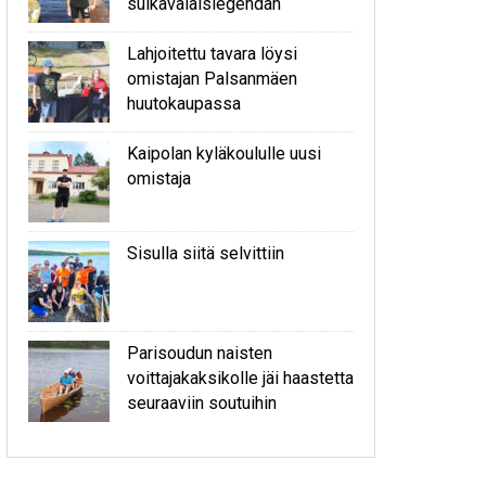
sulkavalaislegendan
Lahjoitettu tavara löysi
omistajan Palsanmäen
huutokaupassa
Kaipolan kyläkoululle uusi
omistaja
Sisulla siitä selvittiin
Parisoudun naisten
voittajakaksikolle jäi haastetta
seuraaviin soutuihin