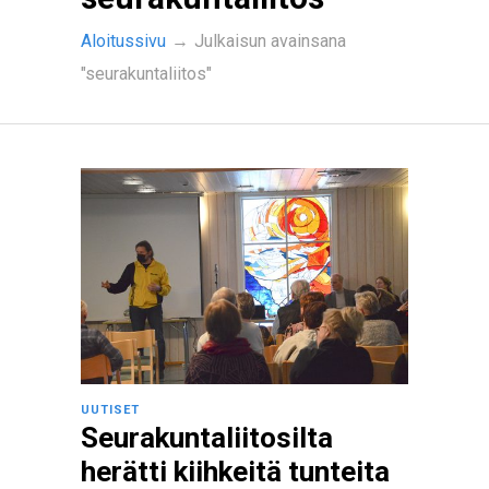
Aloitussivu
→
Julkaisun avainsana
"seurakuntaliitos"
UUTISET
Seurakuntaliitosilta
herätti kiihkeitä tunteita