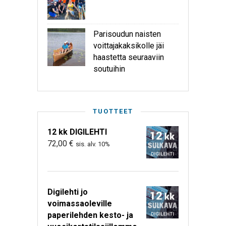
Parisoudun naisten
voittajakaksikolle jäi
haastetta seuraaviin
soutuihin
TUOTTEET
12 kk DIGILEHTI
72,00
€
sis. alv. 10%
Digilehti jo
voimassaoleville
paperilehden kesto- ja