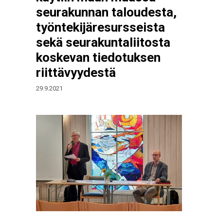
seurakunnan taloudesta,
työntekijäresursseista
sekä seurakuntaliitosta
koskevan tiedotuksen
riittävyydestä
29.9.2021