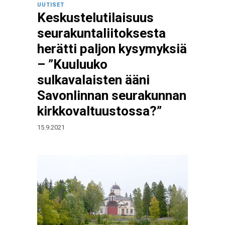
UUTISET
Keskustelutilaisuus
seurakuntaliitoksesta
herätti paljon kysymyksiä
– ”Kuuluuko
sulkavalaisten ääni
Savonlinnan seurakunnan
kirkkovaltuustossa?”
15.9.2021