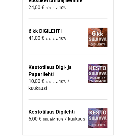
vuosikertatilaajillemme
24,00
€
sis. alv. 10%
6 kk DIGILEHTI
41,00
€
sis. alv. 10%
Kestotilaus Digi- ja
Paperilehti
10,00
€
/
sis. alv. 10%
kuukausi
Kestotilaus Digilehti
6,00
€
/ kuukausi
sis. alv. 10%