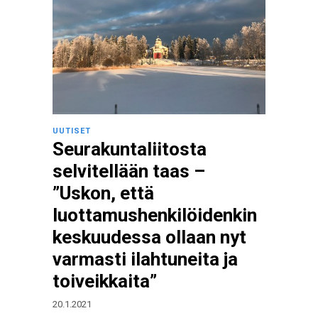
UUTISET
Seurakuntaliitosta
selvitellään taas –
”Uskon, että
luottamushenkilöidenkin
keskuudessa ollaan nyt
varmasti ilahtuneita ja
toiveikkaita”
20.1.2021