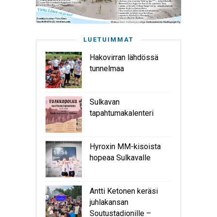
LUETUIMMAT
Hakovirran lähdössä
tunnelmaa
Sulkavan
tapahtumakalenteri
Hyroxin MM-kisoista
hopeaa Sulkavalle
Antti Ketonen keräsi
juhlakansan
Soutustadionille –