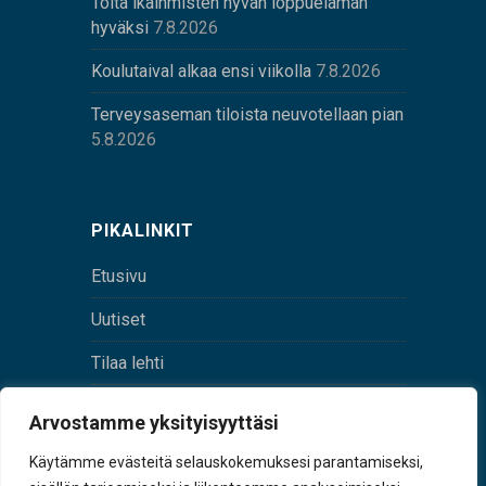
Töitä ikäihmisten hyvän loppuelämän
hyväksi
7.8.2026
Koulutaival alkaa ensi viikolla
7.8.2026
Terveysaseman tiloista neuvotellaan pian
5.8.2026
PIKALINKIT
Etusivu
Uutiset
Tilaa lehti
Yhteystiedot
Arvostamme yksityisyyttäsi
Digilehti
Käytämme evästeitä selauskokemuksesi parantamiseksi,