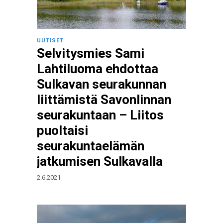
UUTISET
Selvitysmies Sami
Lahtiluoma ehdottaa
Sulkavan seurakunnan
liittämistä Savonlinnan
seurakuntaan – Liitos
puoltaisi
seurakuntaelämän
jatkumisen Sulkavalla
2.6.2021