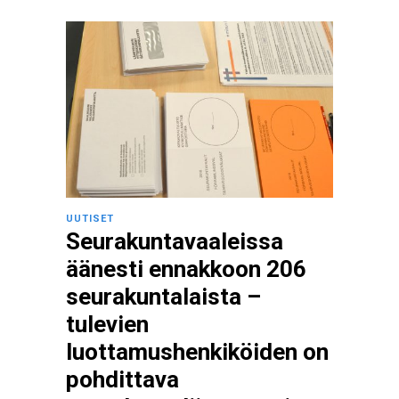
UUTISET
Seurakuntavaaleissa
äänesti ennakkoon 206
seurakuntalaista –
tulevien
luottamushenkiköiden on
pohdittava