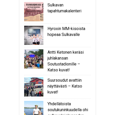
Sulkavan
tapahtumakalenteri
Hyroxin MM-kisoista
hopeaa Sulkavalle
Antti Ketonen keräsi
juhlakansan
Soutustadionille –
Katso kuvat!
Suursoudut avattiin
näyttävästi – Katso
kuvat!
Yhdellätoista
soutukuninkuudella ohi