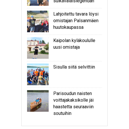
sulkavalaislegendan
Lahjoitettu tavara löysi
omistajan Palsanmäen
huutokaupassa
Kaipolan kyläkoululle
uusi omistaja
Sisulla siitä selvittiin
Parisoudun naisten
voittajakaksikolle jäi
haastetta seuraaviin
soutuihin