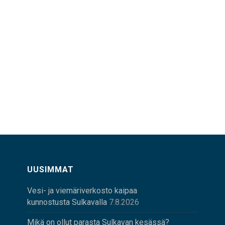
UUSIMMAT
Vesi- ja viemäriverkosto kaipaa
kunnostusta Sulkavalla
7.8.2026
Mikä on ollut parasta Sulkavan kesässä?