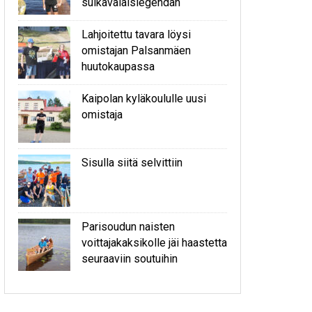
sulkavalaislegendan
Lahjoitettu tavara löysi
omistajan Palsanmäen
huutokaupassa
Kaipolan kyläkoululle uusi
omistaja
Sisulla siitä selvittiin
Parisoudun naisten
voittajakaksikolle jäi haastetta
seuraaviin soutuihin