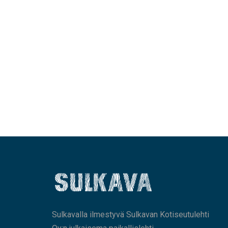
Sulkavalla ilmestyvä Sulkavan Kotiseutulehti