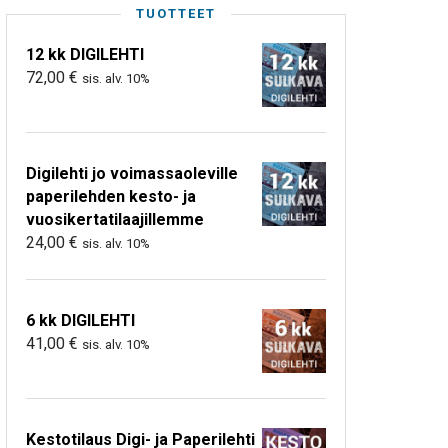
TUOTTEET
12 kk DIGILEHTI
72,00
€
sis. alv. 10%
Digilehti jo voimassaoleville
paperilehden kesto- ja
vuosikertatilaajillemme
24,00
€
sis. alv. 10%
6 kk DIGILEHTI
41,00
€
sis. alv. 10%
Kestotilaus Digi- ja Paperilehti