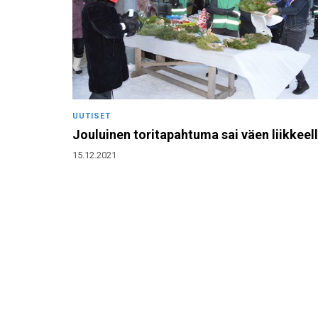
UUTISET
Jouluinen toritapahtuma sai väen liikkeel
15.12.2021