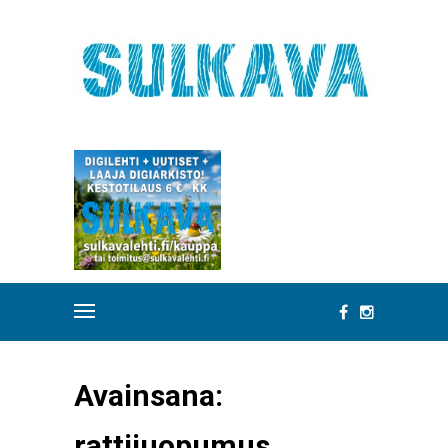
Avainsana:
rattijuopumus