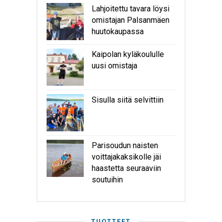
Lahjoitettu tavara löysi
omistajan Palsanmäen
huutokaupassa
Kaipolan kyläkoululle
uusi omistaja
Sisulla siitä selvittiin
Parisoudun naisten
voittajakaksikolle jäi
haastetta seuraaviin
soutuihin
TUOTTEET