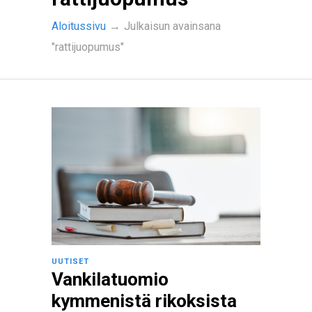
Aloitussivu
→
Julkaisun avainsana
"rattijuopumus"
UUTISET
Vankilatuomio
kymmenistä rikoksista