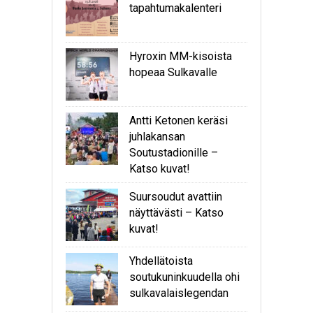
tapahtumakalenteri
Hyroxin MM-kisoista
hopeaa Sulkavalle
Antti Ketonen keräsi
juhlakansan
Soutustadionille –
Katso kuvat!
Suursoudut avattiin
näyttävästi – Katso
kuvat!
Yhdellätoista
soutukuninkuudella ohi
sulkavalaislegendan