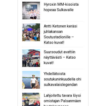
Hyroxin MM-kisoista
hopeaa Sulkavalle
Antti Ketonen keräsi
juhlakansan
Soutustadionille –
Katso kuvat!
Suursoudut avattiin
näyttävästi – Katso
kuvat!
Yhdellätoista
soutukuninkuudella ohi
sulkavalaislegendan
Lahjoitettu tavara löysi
omistajan Palsanmäen