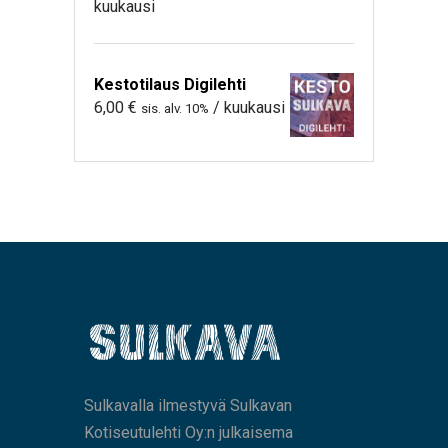
kuukausi
Kestotilaus Digilehti
6,00
€
/ kuukausi
sis. alv. 10%
Sulkavalla ilmestyvä Sulkavan
Kotiseutulehti Oy:n julkaisema