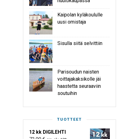
huutokaupassa
Kaipolan kyläkoululle
uusi omistaja
Sisulla siitä selvittiin
Parisoudun naisten
voittajakaksikolle jäi
haastetta seuraaviin
soutuihin
TUOTTEET
12 kk DIGILEHTI