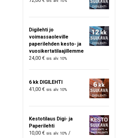
72,00
€
sis. alv. 10%
Digilehti jo
voimassaoleville
paperilehden kesto- ja
vuosikertatilaajillemme
24,00
€
sis. alv. 10%
6 kk DIGILEHTI
41,00
€
sis. alv. 10%
Kestotilaus Digi- ja
Paperilehti
10,00
€
/
sis. alv. 10%