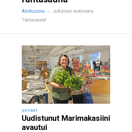
Aloitussivu
→
Julkaisun avainsana
"rantasauna"
UUTISET
Uudistunut Marimakasiini
avautui