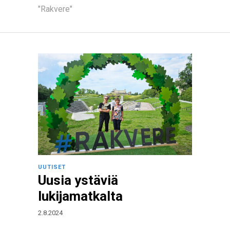
"Rakvere"
UUTISET
Uusia ystäviä
lukijamatkalta
2.8.2024