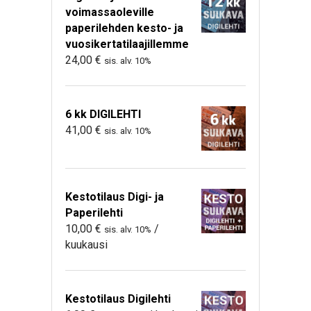
voimassaoleville
paperilehden kesto- ja
vuosikertatilaajillemme
24,00
€
sis. alv. 10%
6 kk DIGILEHTI
41,00
€
sis. alv. 10%
Kestotilaus Digi- ja
Paperilehti
10,00
€
/
sis. alv. 10%
kuukausi
Kestotilaus Digilehti