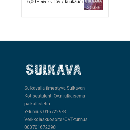
6,00
€
/ kuukausi
sis. alv. 10%
Sulkavalla ilmestyvä Sulkavan
Kotiseutulehti Oy:n julkaisema
paikallislehti.
Y-tunnus 0167229-8
Verkkolaskuosoite/OVT-tunnus:
003701672298