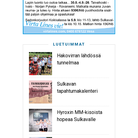
LUETUIMMAT
Hakovirran lähdössä
tunnelmaa
Sulkavan
tapahtumakalenteri
Hyroxin MM-kisoista
hopeaa Sulkavalle