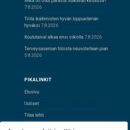
Mikä on ollut parasta Sulkavan kesässä?
7.8.2026
Töitä ikäihmisten hyvän loppuelämän
hyväksi
7.8.2026
Koulutaival alkaa ensi viikolla
7.8.2026
Terveysaseman tiloista neuvotellaan pian
5.8.2026
PIKALINKIT
Etusivu
Uutiset
Tilaa lehti
Yhteystiedot