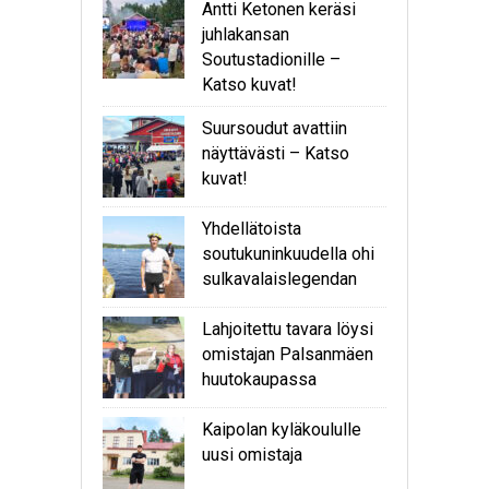
Antti Ketonen keräsi
juhlakansan
Soutustadionille –
Katso kuvat!
Suursoudut avattiin
näyttävästi – Katso
kuvat!
Yhdellätoista
soutukuninkuudella ohi
sulkavalaislegendan
Lahjoitettu tavara löysi
omistajan Palsanmäen
huutokaupassa
Kaipolan kyläkoululle
uusi omistaja