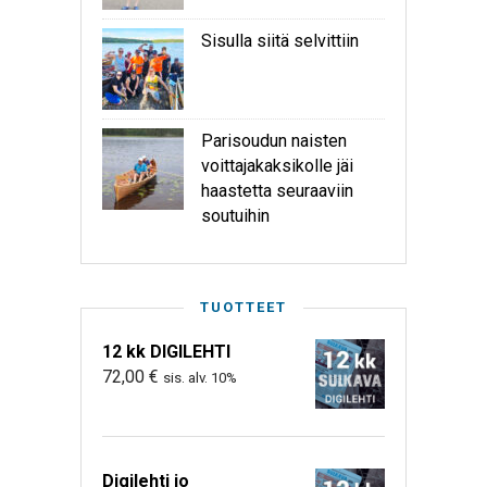
Sisulla siitä selvittiin
Parisoudun naisten
voittajakaksikolle jäi
haastetta seuraaviin
soutuihin
TUOTTEET
12 kk DIGILEHTI
72,00
€
sis. alv. 10%
Digilehti jo