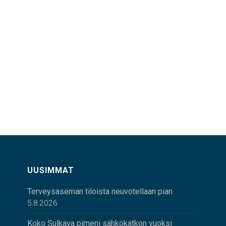
UUSIMMAT
Terveysaseman tiloista neuvotellaan pian
5.8.2026
Koko Sulkava pimeni sähkökatkon vuoksi