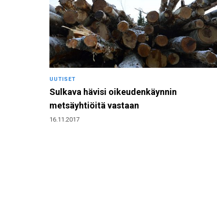
UUTISET
Sulkava hävisi oikeudenkäynnin
metsäyhtiöitä vastaan
16.11.2017