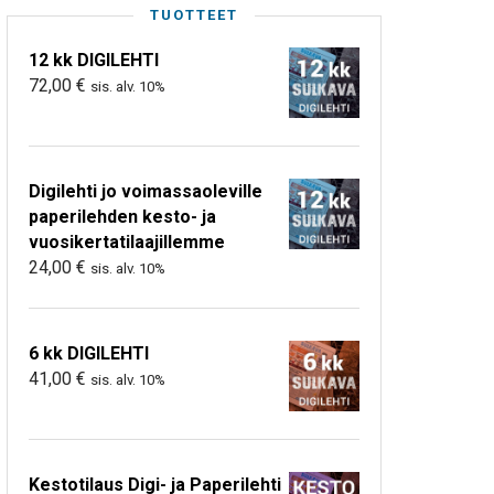
TUOTTEET
12 kk DIGILEHTI
72,00
€
sis. alv. 10%
Digilehti jo voimassaoleville
paperilehden kesto- ja
vuosikertatilaajillemme
24,00
€
sis. alv. 10%
6 kk DIGILEHTI
41,00
€
sis. alv. 10%
Kestotilaus Digi- ja Paperilehti