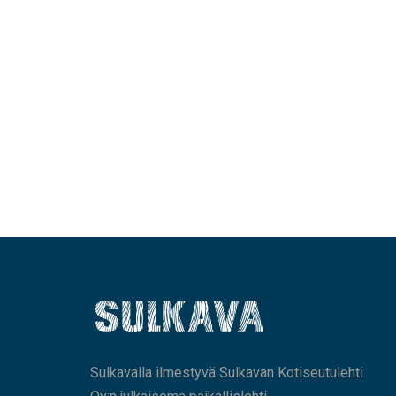
Sulkavalla ilmestyvä Sulkavan Kotiseutulehti