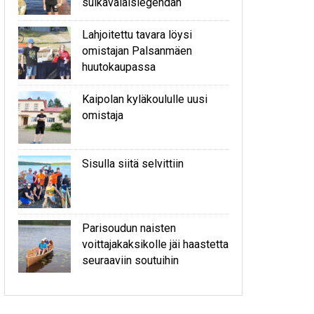
sulkavalaislegendan
Lahjoitettu tavara löysi
omistajan Palsanmäen
huutokaupassa
Kaipolan kyläkoululle uusi
omistaja
Sisulla siitä selvittiin
Parisoudun naisten
voittajakaksikolle jäi haastetta
seuraaviin soutuihin