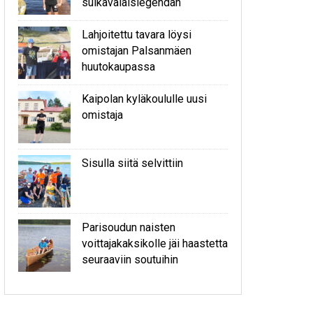
sulkavalaislegendan
Lahjoitettu tavara löysi
omistajan Palsanmäen
huutokaupassa
Kaipolan kyläkoululle uusi
omistaja
Sisulla siitä selvittiin
Parisoudun naisten
voittajakaksikolle jäi haastetta
seuraaviin soutuihin