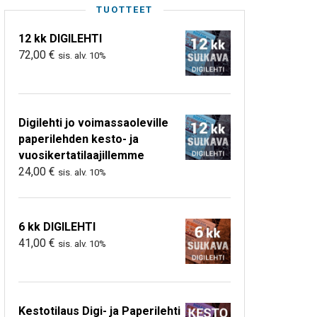
TUOTTEET
12 kk DIGILEHTI
72,00
€
sis. alv. 10%
Digilehti jo voimassaoleville
paperilehden kesto- ja
vuosikertatilaajillemme
24,00
€
sis. alv. 10%
6 kk DIGILEHTI
41,00
€
sis. alv. 10%
Kestotilaus Digi- ja Paperilehti