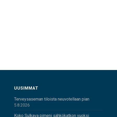
UUSIMMAT
Terveysaseman tiloista neuvotellaan pian
5.8.2026
Koko Sulkava pimeni sähkökatkon vuoksi