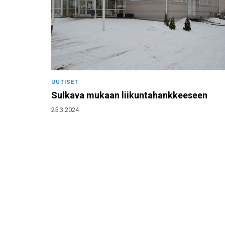
UUTISET
Sulkava mukaan liikuntahankkeeseen
25.3.2024