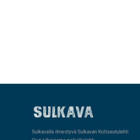
Sulkavalla ilmestyvä Sulkavan Kotiseutulehti