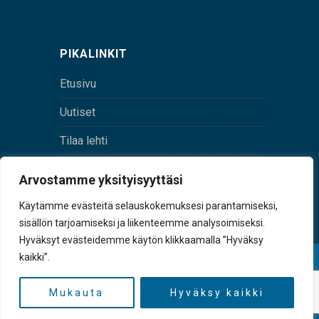
PIKALINKIT
Etusivu
Uutiset
Tilaa lehti
Yhteystiedot
Arvostamme yksityisyyttäsi
Digilehti
Käytämme evästeitä selauskokemuksesi parantamiseksi,
sisällön tarjoamiseksi ja liikenteemme analysoimiseksi.
Hyväksyt evästeidemme käytön klikkaamalla ”Hyväksy
kaikki”.
© Sulkava-lehti • Sulkavan Kotiseutulehti Oy • Y-
tunnus 0167229-8
Mukauta
Hyväksy kaikki
TAKAISIN YLÖS