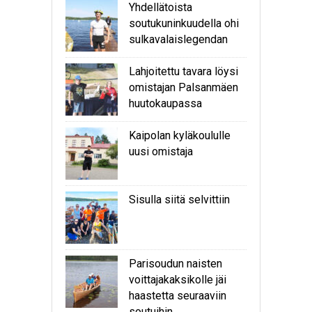
Yhdellätoista
soutukuninkuudella ohi
sulkavalaislegendan
Lahjoitettu tavara löysi
omistajan Palsanmäen
huutokaupassa
Kaipolan kyläkoululle
uusi omistaja
Sisulla siitä selvittiin
Parisoudun naisten
voittajakaksikolle jäi
haastetta seuraaviin
soutuihin