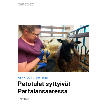
"petotilat"
/
HENKILÖT
UUTISET
Petotulet syttyivät
Partalansaaressa
6.9.2023