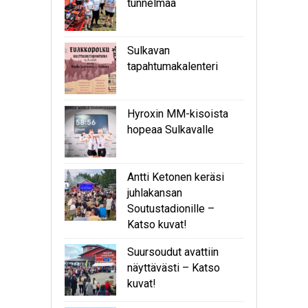
tunnelmaa
Sulkavan
tapahtumakalenteri
Hyroxin MM-kisoista
hopeaa Sulkavalle
Antti Ketonen keräsi
juhlakansan
Soutustadionille –
Katso kuvat!
Suursoudut avattiin
näyttävästi – Katso
kuvat!