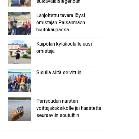
sulkavalaislegendan
Lahjoitettu tavara löysi
omistajan Palsanmäen
huutokaupassa
Kaipolan kyläkoululle uusi
omistaja
Sisulla siitä selvittiin
Parisoudun naisten
voittajakaksikolle jäi haastetta
seuraaviin soutuihin