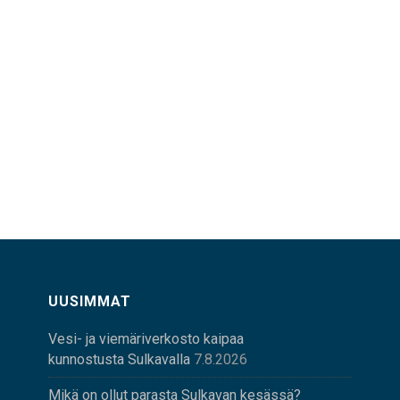
UUSIMMAT
Vesi- ja viemäriverkosto kaipaa
kunnostusta Sulkavalla
7.8.2026
Mikä on ollut parasta Sulkavan kesässä?