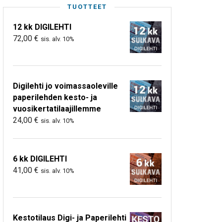
TUOTTEET
12 kk DIGILEHTI
72,00
€
sis. alv. 10%
Digilehti jo voimassaoleville
paperilehden kesto- ja
vuosikertatilaajillemme
24,00
€
sis. alv. 10%
6 kk DIGILEHTI
41,00
€
sis. alv. 10%
Kestotilaus Digi- ja Paperilehti