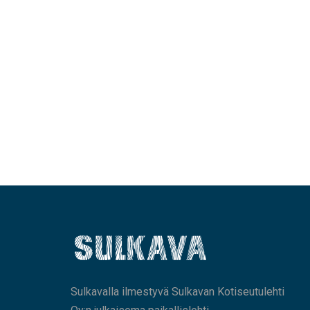
Sulkavalla ilmestyvä Sulkavan Kotiseutulehti