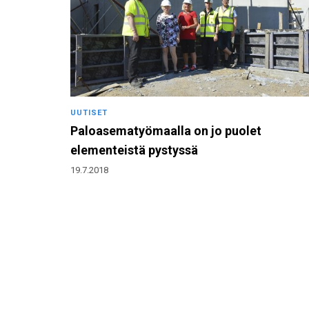
UUTISET
Paloasematyömaalla on jo puolet
elementeistä pystyssä
19.7.2018