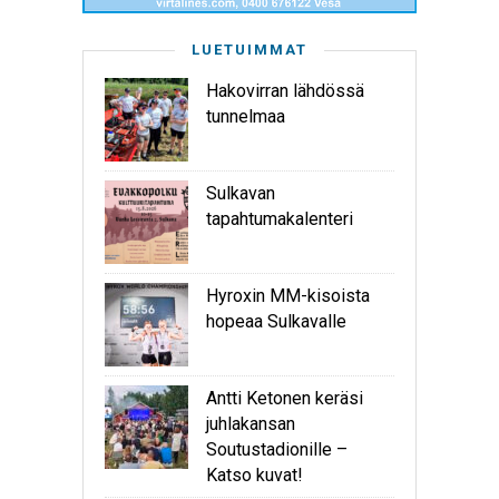
LUETUIMMAT
Hakovirran lähdössä
tunnelmaa
Sulkavan
tapahtumakalenteri
Hyroxin MM-kisoista
hopeaa Sulkavalle
Antti Ketonen keräsi
juhlakansan
Soutustadionille –
Katso kuvat!