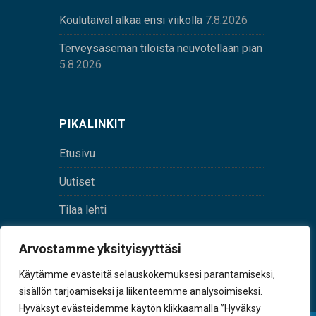
Koulutaival alkaa ensi viikolla
7.8.2026
Terveysaseman tiloista neuvotellaan pian
5.8.2026
PIKALINKIT
Etusivu
Uutiset
Tilaa lehti
Yhteystiedot
Arvostamme yksityisyyttäsi
Digilehti
Käytämme evästeitä selauskokemuksesi parantamiseksi,
sisällön tarjoamiseksi ja liikenteemme analysoimiseksi.
Hyväksyt evästeidemme käytön klikkaamalla ”Hyväksy