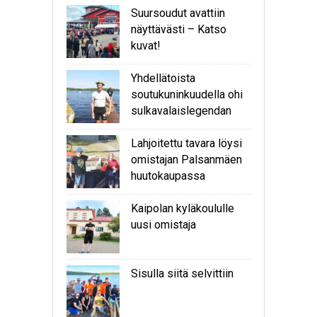
Suursoudut avattiin
näyttävästi – Katso
kuvat!
Yhdellätoista
soutukuninkuudella ohi
sulkavalaislegendan
Lahjoitettu tavara löysi
omistajan Palsanmäen
huutokaupassa
Kaipolan kyläkoululle
uusi omistaja
Sisulla siitä selvittiin