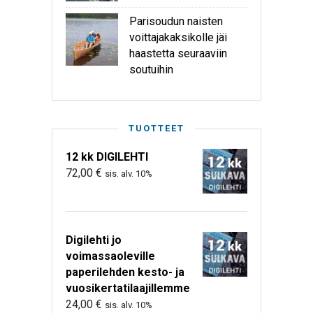
Parisoudun naisten
voittajakaksikolle jäi
haastetta seuraaviin
soutuihin
TUOTTEET
12 kk DIGILEHTI
72,00
€
sis. alv. 10%
Digilehti jo
voimassaoleville
paperilehden kesto- ja
vuosikertatilaajillemme
24,00
€
sis. alv. 10%