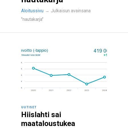
Aloitussivu
→
Julkaisun avainsana
"nautakarja"
UUTISET
Hiislahti sai
maataloustukea