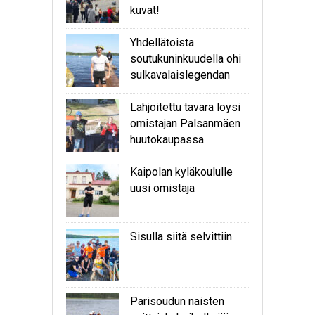
kuvat!
Yhdellätoista
soutukuninkuudella ohi
sulkavalaislegendan
Lahjoitettu tavara löysi
omistajan Palsanmäen
huutokaupassa
Kaipolan kyläkoululle
uusi omistaja
Sisulla siitä selvittiin
Parisoudun naisten