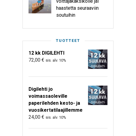
voittajakaksikolle jäi
haastetta seuraaviin
soutuihin
TUOTTEET
12 kk DIGILEHTI
72,00
€
sis. alv. 10%
Digilehti jo
voimassaoleville
paperilehden kesto- ja
vuosikertatilaajillemme
24,00
€
sis. alv. 10%