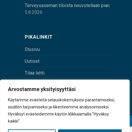
Terveysaseman tiloista neuvotellaan pian
5.8.2026
PIKALINKIT
Etusivu
Uutiset
Tilaa lehti
Yhteystiedot
Arvostamme yksityisyyttäsi
Digilehti
Käytämme evästeitä selauskokemuksesi parantamiseksi,
sisällön tarjoamiseksi ja liikenteemme analysoimiseksi.
Hyväksyt evästeidemme käytön klikkaamalla ”Hyväksy
kaikki”.
© Sulkava-lehti • Sulkavan Kotiseutulehti Oy • Y-
tunnus 0167229-8