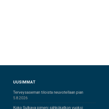
UUSIMMAT
Terveysaseman tiloista neuvotellaan pian
5.8.2026
Koko Sulkava pimeni sähkökatkon vuoksi