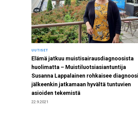
UUTISET
Elämä jatkuu muistisairausdiagnoosista
huolimatta – Muistiluotsiasiantuntija
Susanna Lappalainen rohkaisee diagnoos
jälkeenkin jatkamaan hyvältä tuntuvien
asioiden tekemistä
22.9.2021