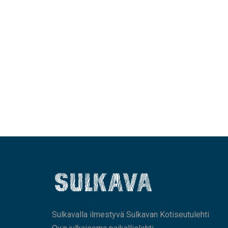
Sulkavalla ilmestyvä Sulkavan Kotiseutulehti