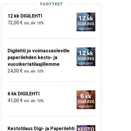
TUOTTEET
12 kk DIGILEHTI
72,00
€
sis. alv. 10%
Digilehti jo voimassaoleville
paperilehden kesto- ja
vuosikertatilaajillemme
24,00
€
sis. alv. 10%
6 kk DIGILEHTI
41,00
€
sis. alv. 10%
Kestotilaus Digi- ja Paperilehti