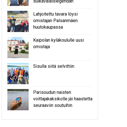
sulkavalaislegendan
Lahjoitettu tavara löysi
omistajan Palsanmäen
huutokaupassa
Kaipolan kyläkoululle uusi
omistaja
Sisulla siitä selvittiin
Parisoudun naisten
voittajakaksikolle jäi haastetta
seuraaviin soutuihin