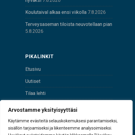
hyväksi
7.8.2026
Koulutaival alkaa ensi viikolla
7.8.2026
Terveysaseman tiloista neuvotellaan pian
5.8.2026
PIKALINKIT
Etusivu
Uutiset
Tilaa lehti
Yhteystiedot
Arvostamme yksityisyyttäsi
Digilehti
Käytämme evästeitä selauskokemuksesi parantamiseksi,
sisällön tarjoamiseksi ja liikenteemme analysoimiseksi.