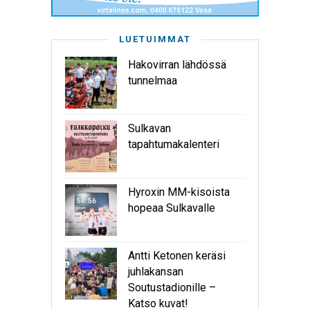
LUETUIMMAT
Hakovirran lähdössä
tunnelmaa
Sulkavan
tapahtumakalenteri
Hyroxin MM-kisoista
hopeaa Sulkavalle
Antti Ketonen keräsi
juhlakansan
Soutustadionille –
Katso kuvat!