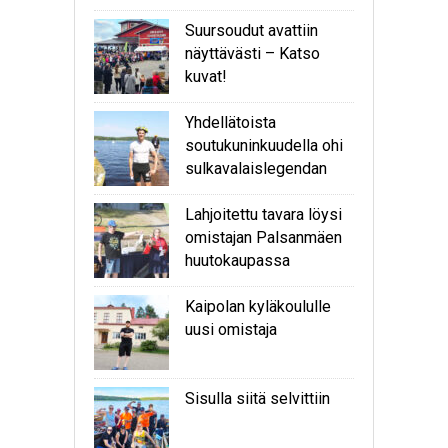
Suursoudut avattiin
näyttävästi – Katso
kuvat!
Yhdellätoista
soutukuninkuudella ohi
sulkavalaislegendan
Lahjoitettu tavara löysi
omistajan Palsanmäen
huutokaupassa
Kaipolan kyläkoululle
uusi omistaja
Sisulla siitä selvittiin