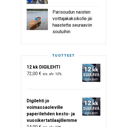
Parisoudun naisten
voittajakaksikolle jäi
haastetta seuraaviin
soutuihin
TUOTTEET
12 kk DIGILEHTI
72,00
€
sis. alv. 10%
Digilehti jo
voimassaoleville
paperilehden kesto- ja
vuosikertatilaajillemme
24,00
€