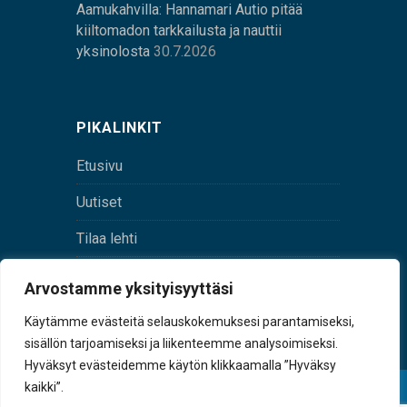
Aamukahvilla: Hannamari Autio pitää
kiiltomadon tarkkailusta ja nauttii
yksinolosta
30.7.2026
PIKALINKIT
Etusivu
Uutiset
Tilaa lehti
Yhteystiedot
Arvostamme yksityisyyttäsi
Digilehti
Käytämme evästeitä selauskokemuksesi parantamiseksi,
sisällön tarjoamiseksi ja liikenteemme analysoimiseksi.
Hyväksyt evästeidemme käytön klikkaamalla ”Hyväksy
kaikki”.
© Sulkava-lehti • Sulkavan Kotiseutulehti Oy • Y-