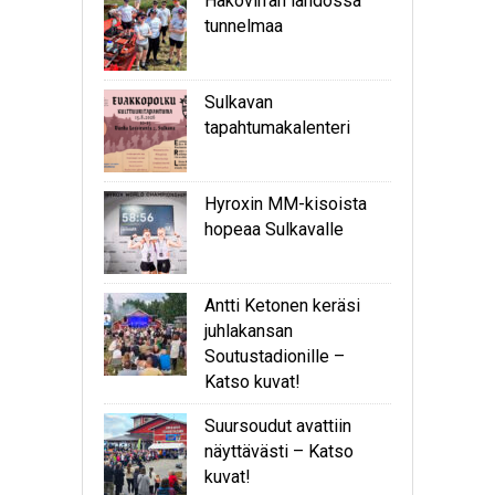
Hakovirran lähdössä
tunnelmaa
Sulkavan
tapahtumakalenteri
Hyroxin MM-kisoista
hopeaa Sulkavalle
Antti Ketonen keräsi
juhlakansan
Soutustadionille –
Katso kuvat!
Suursoudut avattiin
näyttävästi – Katso
kuvat!