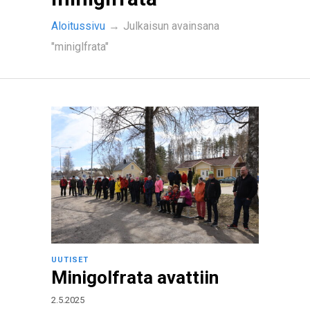
Aloitussivu
→
Julkaisun avainsana
"miniglfrata"
UUTISET
Minigolfrata avattiin
2.5.2025