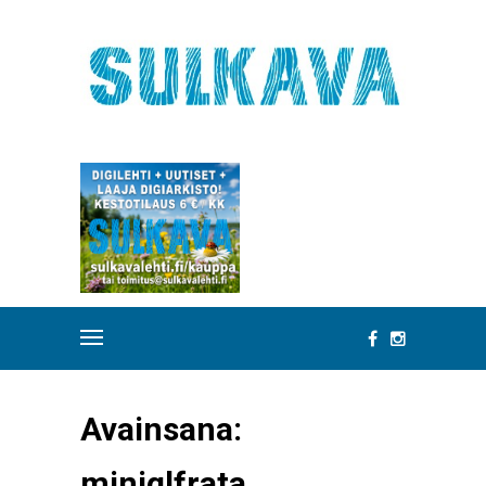
Avainsana:
miniglfrata