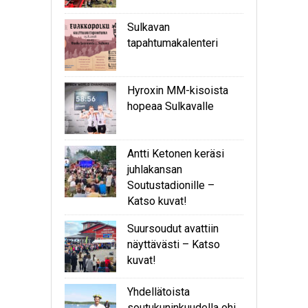
Sulkavan
tapahtumakalenteri
Hyroxin MM-kisoista
hopeaa Sulkavalle
Antti Ketonen keräsi
juhlakansan
Soutustadionille –
Katso kuvat!
Suursoudut avattiin
näyttävästi – Katso
kuvat!
Yhdellätoista
soutukuninkuudella ohi