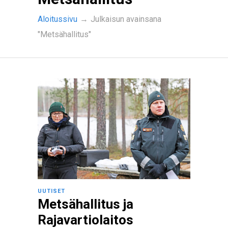
Aloitussivu
→
Julkaisun avainsana
"Metsähallitus"
UUTISET
Metsähallitus ja
Rajavartiolaitos