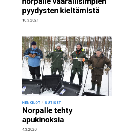
norpalle vaarallisimpien
pyydysten kieltämistä
10.3.2021
/
HENKILÖT
UUTISET
Norpalle tehty
apukinoksia
4.3.2020