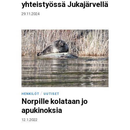
yhteistyössä Jukajärvellä
29.11.2024
/
HENKILÖT
UUTISET
Norpille kolataan jo
apukinoksia
12.1.2022