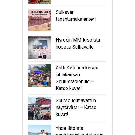
Sulkavan
tapahtumakalenteri
Hyroxin MM-kisoista
hopeaa Sulkavalle
Antti Ketonen keräsi
juhlakansan
Soutustadionille –
Katso kuvat!
Suursoudut avattiin
näyttävästi – Katso
kuvat!
Yhdellätoista