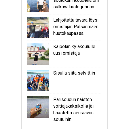
soutukuninkuudella ohi
sulkavalaislegendan
Lahjoitettu tavara löysi
omistajan Palsanmäen
huutokaupassa
Kaipolan kyläkoululle
uusi omistaja
Sisulla siitä selvittiin
Parisoudun naisten
voittajakaksikolle jäi
haastetta seuraaviin
soutuihin