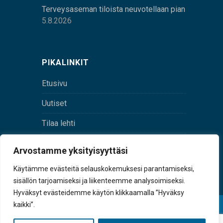
Terveysaseman tiloista neuvotellaan pian
5.8.2026
PIKALINKIT
Etusivu
Uutiset
Tilaa lehti
Yhteystiedot
Arvostamme yksityisyyttäsi
Digilehti
Käytämme evästeitä selauskokemuksesi parantamiseksi,
sisällön tarjoamiseksi ja liikenteemme analysoimiseksi.
Hyväksyt evästeidemme käytön klikkaamalla ”Hyväksy
kaikki”.
© Sulkava-lehti • Sulkavan Kotiseutulehti Oy • Y-
tunnus 0167229-8