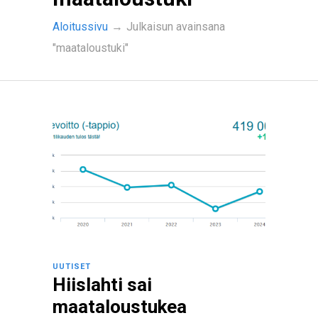
Aloitussivu
→
Julkaisun avainsana
"maataloustuki"
UUTISET
Hiislahti sai
maataloustukea