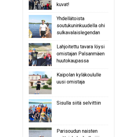
kuvat!
Yhdellätoista
soutukuninkuudella ohi
sulkavalaislegendan
Lahjoitettu tavara löysi
omistajan Palsanmäen
huutokaupassa
Kaipolan kyläkoululle
uusi omistaja
Sisulla siitä selvittiin
Parisoudun naisten