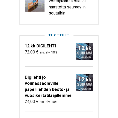
voittajakaksikolle jäi
haastetta seuraaviin
soutuihin
TUOTTEET
12 kk DIGILEHTI
72,00
€
sis. alv. 10%
Digilehti jo
voimassaoleville
paperilehden kesto- ja
vuosikertatilaajillemme
24,00
€
sis. alv. 10%