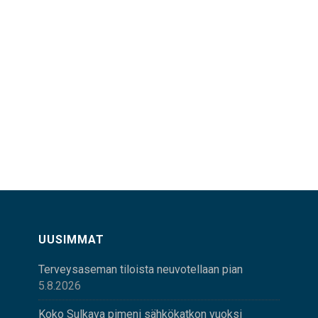
UUSIMMAT
Terveysaseman tiloista neuvotellaan pian
5.8.2026
Koko Sulkava pimeni sähkökatkon vuoksi