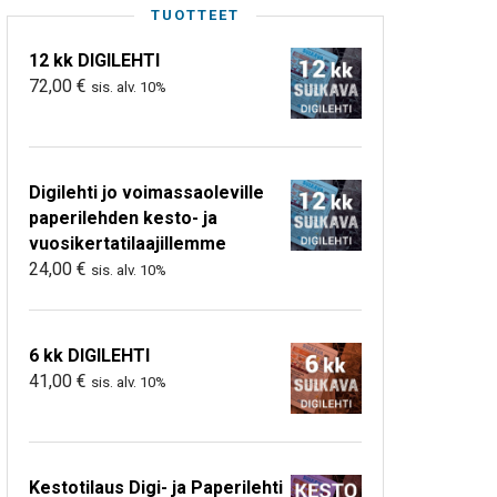
TUOTTEET
12 kk DIGILEHTI
72,00
€
sis. alv. 10%
Digilehti jo voimassaoleville
paperilehden kesto- ja
vuosikertatilaajillemme
24,00
€
sis. alv. 10%
6 kk DIGILEHTI
41,00
€
sis. alv. 10%
Kestotilaus Digi- ja Paperilehti