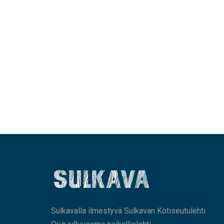
Sulkavalla ilmestyvä Sulkavan Kotiseutulehti