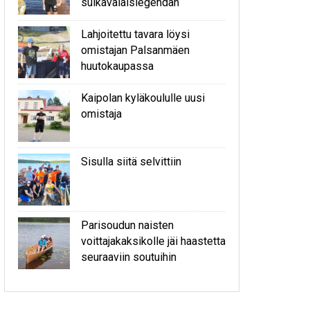
sulkavalaislegendan
Lahjoitettu tavara löysi
omistajan Palsanmäen
huutokaupassa
Kaipolan kyläkoululle uusi
omistaja
Sisulla siitä selvittiin
Parisoudun naisten
voittajakaksikolle jäi haastetta
seuraaviin soutuihin