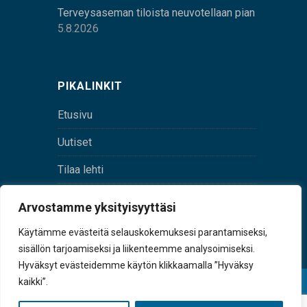
Terveysaseman tiloista neuvotellaan pian
5.8.2026
PIKALINKIT
Etusivu
Uutiset
Tilaa lehti
Yhteystiedot
Arvostamme yksityisyyttäsi
Digilehti
Käytämme evästeitä selauskokemuksesi parantamiseksi,
sisällön tarjoamiseksi ja liikenteemme analysoimiseksi.
Hyväksyt evästeidemme käytön klikkaamalla ”Hyväksy
kaikki”.
© Sulkava-lehti • Sulkavan Kotiseutulehti Oy • Y-
tunnus 0167229-8