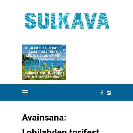
Avainsana:
Lohilahden torifest