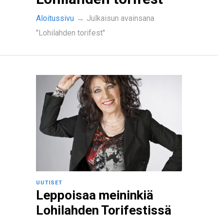
Aloitussivu
→
Julkaisun avainsana
"Lohilahden torifest"
UUTISET
Leppoisaa meininkiä
Lohilahden Torifestissä