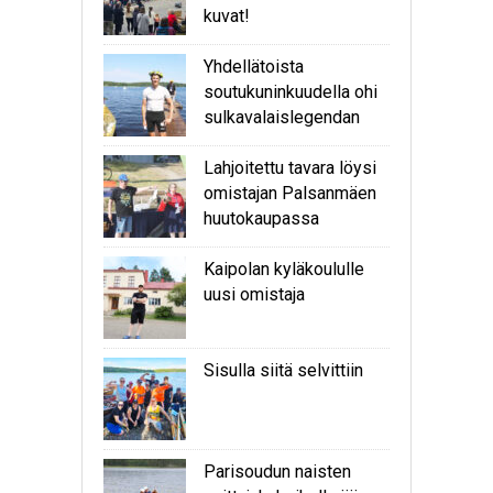
kuvat!
Yhdellätoista
soutukuninkuudella ohi
sulkavalaislegendan
Lahjoitettu tavara löysi
omistajan Palsanmäen
huutokaupassa
Kaipolan kyläkoululle
uusi omistaja
Sisulla siitä selvittiin
Parisoudun naisten