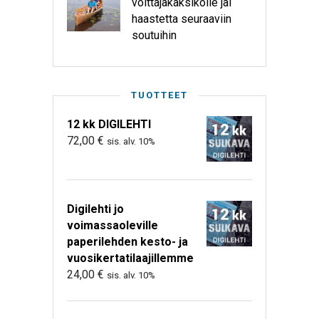
voittajakaksikolle jäi
haastetta seuraaviin
soutuihin
TUOTTEET
12 kk DIGILEHTI
72,00
€
sis. alv. 10%
Digilehti jo
voimassaoleville
paperilehden kesto- ja
vuosikertatilaajillemme
24,00
€
sis. alv. 10%